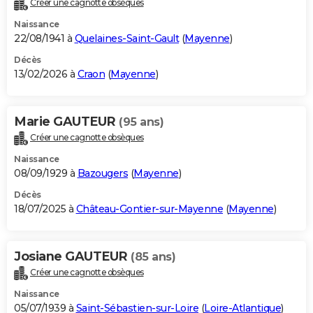
Créer une cagnotte obsèques
City break
Voyage de noces
Climat
Destinations
Voyage nature
Forum
+
PHOTO
Naissance
22/08/1941 à
Quelaines-Saint-Gault
(
Mayenne
)
GUIDES D'ACHAT
Décès
13/02/2026 à
Craon
(
Mayenne
)
BONS PLANS
CARTE DE VOEUX
Marie GAUTEUR
(95 ans)
Carte Bonne année
Carte Pâques
Carte de Noël
Carte Saint-Valentin
Carte d'anniversaire
DICTIONNAIRE
Créer une cagnotte obsèques
Biographies
Expressions
Dictionnaire
Citations
Proverbes
PROGRAMME TV
Naissance
08/09/1929 à
Bazougers
(
Mayenne
)
COPAINS D'AVANT
Décès
18/07/2025 à
Château-Gontier-sur-Mayenne
(
Mayenne
)
Se connecter
Collèges
Universités
Service militaire
S'inscrire
Lycées
Primaires
Entreprises
Avis de recherche
AVIS DE DÉCÈS
FORUM
Josiane GAUTEUR
(85 ans)
Lifestyle
Sport
Television
Cinema
Bricolage
Culture
Auto
Voyage
Créer une cagnotte obsèques
Naissance
05/07/1939 à
Saint-Sébastien-sur-Loire
(
Loire-Atlantique
)