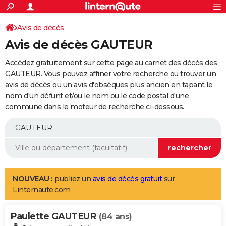
ACTUALITÉS
Connexion
S'inscrire
Avis de décès
Rechercher
Société
Education
Villes
Politique
Faits Divers
Monde
+
SPORT
Avis de décès GAUTEUR
Football
Cyclisme
Forum
Coupe du monde 2026
Tennis
Rugby
CULTURE
Accédez gratuitement sur cette page au carnet des décès des
TNT
Cinéma
Musique
Programme TV
Streaming
Sorties cinéma
+
GAUTEUR. Vous pouvez affiner votre recherche ou trouver un
FINANCE
avis de décès ou un avis d'obsèques plus ancien en tapant le
Impôts
Immobilier
Banque
Crédit
Retraite
Epargne
Risques naturels par ville
Assurance
AUTO
nom d'un défunt et/ou le nom ou le code postal d'une
commune dans le moteur de recherche ci-dessous.
Réserver un essai
Berlines
Forum auto
Essais
Citadines
SUV
+
HIGH-TECH
Meilleur smartphone
Ordinateurs
Guide high-tech
Mobiles
Internet
Jeux vidéo
+
BRICOLAGE
Aménagement intérieur
Cuisine
Jardinage
+
Forum
Extérieur
Salle de bains
Rangement
WEEK-END
Escapades
Expositions
Week-end nature
Guides de France
Patrimoine
Musées
+
LIFESTYLE
NOUVEAU :
publiez un
avis de décès gratuit
sur
Linternaute.com
Bien-être
Mode
+
Art de vivre
Loisirs
Modes de vie
SANTE
Paulette GAUTEUR
Guide de la santé
Médicaments
+
Alimentation
Maladies
Sommeil
(84 ans)
VOYAGE