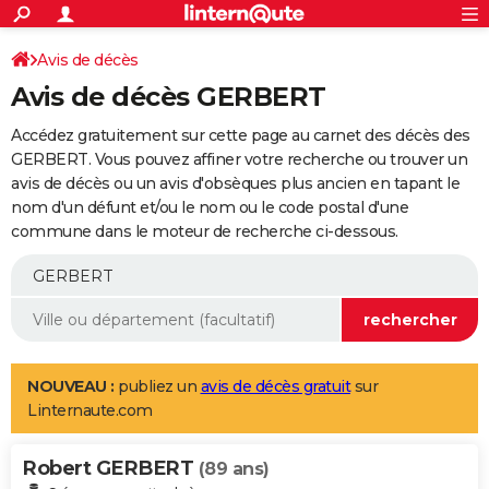
ACTUALITÉS
Connexion
S'inscrire
Avis de décès
Rechercher
Société
Education
Villes
Politique
Faits Divers
Monde
+
SPORT
Avis de décès GERBERT
Football
Cyclisme
Forum
Coupe du monde 2026
Tennis
Rugby
CULTURE
Accédez gratuitement sur cette page au carnet des décès des
TNT
Cinéma
Musique
Programme TV
Streaming
Sorties cinéma
+
GERBERT. Vous pouvez affiner votre recherche ou trouver un
FINANCE
avis de décès ou un avis d'obsèques plus ancien en tapant le
Impôts
Immobilier
Banque
Crédit
Retraite
Epargne
Risques naturels par ville
Assurance
AUTO
nom d'un défunt et/ou le nom ou le code postal d'une
commune dans le moteur de recherche ci-dessous.
Réserver un essai
Berlines
Forum auto
Essais
Citadines
SUV
+
HIGH-TECH
Meilleur smartphone
Ordinateurs
Guide high-tech
Mobiles
Internet
Jeux vidéo
+
BRICOLAGE
Aménagement intérieur
Cuisine
Jardinage
+
Forum
Extérieur
Salle de bains
Rangement
WEEK-END
Escapades
Expositions
Week-end nature
Guides de France
Patrimoine
Musées
+
LIFESTYLE
NOUVEAU :
publiez un
avis de décès gratuit
sur
Linternaute.com
Bien-être
Mode
+
Art de vivre
Loisirs
Modes de vie
SANTE
Robert GERBERT
Guide de la santé
Médicaments
+
Alimentation
Maladies
Sommeil
(89 ans)
VOYAGE