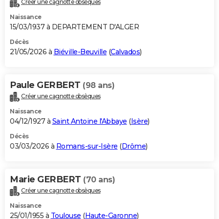
Créer une cagnotte obsèques
City break
Voyage de noces
Climat
Destinations
Voyage nature
Forum
+
PHOTO
Naissance
15/03/1937 à DEPARTEMENT D'ALGER
GUIDES D'ACHAT
Décès
21/05/2026 à
Biéville-Beuville
(
Calvados
)
BONS PLANS
CARTE DE VOEUX
Paule GERBERT
(98 ans)
Carte Bonne année
Carte Pâques
Carte de Noël
Carte Saint-Valentin
Carte d'anniversaire
DICTIONNAIRE
Créer une cagnotte obsèques
Biographies
Expressions
Dictionnaire
Citations
Proverbes
PROGRAMME TV
Naissance
04/12/1927 à
Saint Antoine l'Abbaye
(
Isère
)
COPAINS D'AVANT
Décès
03/03/2026 à
Romans-sur-Isère
(
Drôme
)
Se connecter
Collèges
Universités
Service militaire
S'inscrire
Lycées
Primaires
Entreprises
Avis de recherche
AVIS DE DÉCÈS
FORUM
Marie GERBERT
(70 ans)
Lifestyle
Sport
Television
Cinema
Bricolage
Culture
Auto
Voyage
Créer une cagnotte obsèques
Naissance
25/01/1955 à
Toulouse
(
Haute-Garonne
)