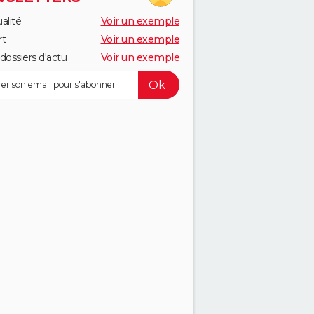
alité
Voir un exemple
rt
Voir un exemple
dossiers d'actu
Voir un exemple