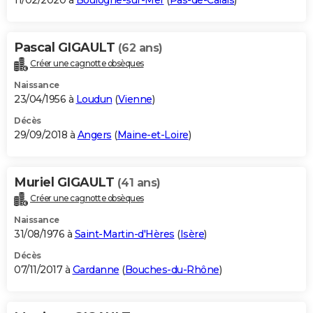
11/02/2020 à
Boulogne-sur-Mer
(
Pas-de-Calais
)
Pascal GIGAULT
(62 ans)
Créer une cagnotte obsèques
Naissance
23/04/1956 à
Loudun
(
Vienne
)
Décès
29/09/2018 à
Angers
(
Maine-et-Loire
)
Muriel GIGAULT
(41 ans)
Créer une cagnotte obsèques
Naissance
31/08/1976 à
Saint-Martin-d'Hères
(
Isère
)
Décès
07/11/2017 à
Gardanne
(
Bouches-du-Rhône
)