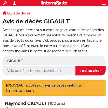
ACTUALITÉS
Connexion
S'inscrire
Avis de décès
Rechercher
Société
Education
Villes
Politique
Faits Divers
Monde
+
SPORT
Avis de décès GIGAULT
Football
Cyclisme
Forum
Coupe du monde 2026
Tennis
Rugby
CULTURE
Accédez gratuitement sur cette page au carnet des décès des
TNT
Cinéma
Musique
Programme TV
Streaming
Sorties cinéma
+
GIGAULT. Vous pouvez affiner votre recherche ou trouver un
FINANCE
avis de décès ou un avis d'obsèques plus ancien en tapant le
Impôts
Immobilier
Banque
Crédit
Retraite
Epargne
Risques naturels par ville
Assurance
AUTO
nom d'un défunt et/ou le nom ou le code postal d'une
commune dans le moteur de recherche ci-dessous.
Réserver un essai
Berlines
Forum auto
Essais
Citadines
SUV
+
HIGH-TECH
Meilleur smartphone
Ordinateurs
Guide high-tech
Mobiles
Internet
Jeux vidéo
+
BRICOLAGE
Aménagement intérieur
Cuisine
Jardinage
+
Forum
Extérieur
Salle de bains
Rangement
WEEK-END
Escapades
Expositions
Week-end nature
Guides de France
Patrimoine
Musées
+
LIFESTYLE
NOUVEAU :
publiez un
avis de décès gratuit
sur
Linternaute.com
Bien-être
Mode
+
Art de vivre
Loisirs
Modes de vie
SANTE
Raymond GIGAULT
Guide de la santé
Médicaments
+
Alimentation
Maladies
Sommeil
(102 ans)
VOYAGE