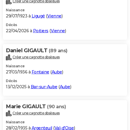
Créer une cagnotte obsèques
City break
Voyage de noces
Climat
Destinations
Voyage nature
Forum
+
PHOTO
Naissance
29/07/1923 à
Ligugé
(
Vienne
)
GUIDES D'ACHAT
Décès
22/04/2026 à
Poitiers
(
Vienne
)
BONS PLANS
CARTE DE VOEUX
Daniel GIGAULT
(89 ans)
Carte Bonne année
Carte Pâques
Carte de Noël
Carte Saint-Valentin
Carte d'anniversaire
DICTIONNAIRE
Créer une cagnotte obsèques
Biographies
Expressions
Dictionnaire
Citations
Proverbes
PROGRAMME TV
Naissance
27/03/1936 à
Fontaine
(
Aube
)
COPAINS D'AVANT
Décès
13/12/2025 à
Bar-sur-Aube
(
Aube
)
Se connecter
Collèges
Universités
Service militaire
S'inscrire
Lycées
Primaires
Entreprises
Avis de recherche
AVIS DE DÉCÈS
FORUM
Marie GIGAULT
(90 ans)
Lifestyle
Sport
Television
Cinema
Bricolage
Culture
Auto
Voyage
Créer une cagnotte obsèques
Naissance
28/02/1935 à
Argenteuil
(
Val-d'Oise
)