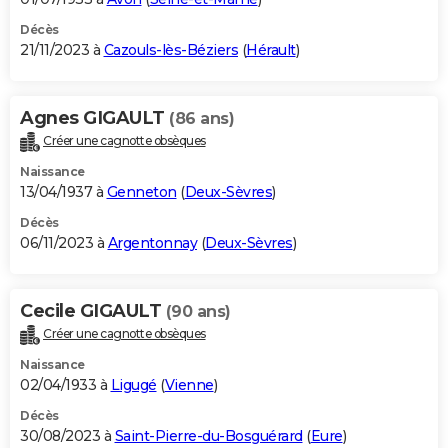
Décès
21/11/2023 à
Cazouls-lès-Béziers
(
Hérault
)
Agnes GIGAULT
(86 ans)
Créer une cagnotte obsèques
Naissance
13/04/1937 à
Genneton
(
Deux-Sèvres
)
Décès
06/11/2023 à
Argentonnay
(
Deux-Sèvres
)
Cecile GIGAULT
(90 ans)
Créer une cagnotte obsèques
Naissance
02/04/1933 à
Ligugé
(
Vienne
)
Décès
30/08/2023 à
Saint-Pierre-du-Bosguérard
(
Eure
)