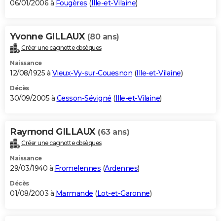
06/01/2006 à
Fougères
(
Ille-et-Vilaine
)
Yvonne GILLAUX
(80 ans)
Créer une cagnotte obsèques
Naissance
12/08/1925 à
Vieux-Vy-sur-Couesnon
(
Ille-et-Vilaine
)
Décès
30/09/2005 à
Cesson-Sévigné
(
Ille-et-Vilaine
)
Raymond GILLAUX
(63 ans)
Créer une cagnotte obsèques
Naissance
29/03/1940 à
Fromelennes
(
Ardennes
)
Décès
01/08/2003 à
Marmande
(
Lot-et-Garonne
)