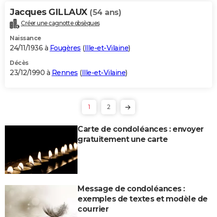
Jacques GILLAUX
(54 ans)
Créer une cagnotte obsèques
Naissance
24/11/1936 à
Fougères
(
Ille-et-Vilaine
)
Décès
23/12/1990 à
Rennes
(
Ille-et-Vilaine
)
1
2
Carte de condoléances : envoyer
gratuitement une carte
Message de condoléances :
exemples de textes et modèle de
courrier