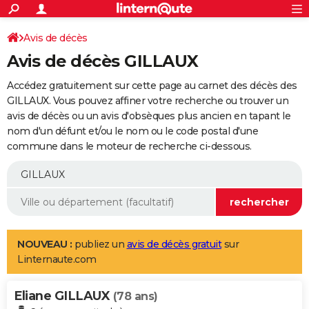
ACTUALITÉS
Connexion
S'inscrire
Avis de décès
Rechercher
Société
Education
Villes
Politique
Faits Divers
Monde
+
SPORT
Avis de décès GILLAUX
Football
Cyclisme
Forum
Coupe du monde 2026
Tennis
Rugby
CULTURE
Accédez gratuitement sur cette page au carnet des décès des
TNT
Cinéma
Musique
Programme TV
Streaming
Sorties cinéma
+
GILLAUX. Vous pouvez affiner votre recherche ou trouver un
FINANCE
avis de décès ou un avis d'obsèques plus ancien en tapant le
Impôts
Immobilier
Banque
Crédit
Retraite
Epargne
Risques naturels par ville
Assurance
AUTO
nom d'un défunt et/ou le nom ou le code postal d'une
commune dans le moteur de recherche ci-dessous.
Réserver un essai
Berlines
Forum auto
Essais
Citadines
SUV
+
HIGH-TECH
Meilleur smartphone
Ordinateurs
Guide high-tech
Mobiles
Internet
Jeux vidéo
+
BRICOLAGE
Aménagement intérieur
Cuisine
Jardinage
+
Forum
Extérieur
Salle de bains
Rangement
WEEK-END
Escapades
Expositions
Week-end nature
Guides de France
Patrimoine
Musées
+
LIFESTYLE
NOUVEAU :
publiez un
avis de décès gratuit
sur
Linternaute.com
Bien-être
Mode
+
Art de vivre
Loisirs
Modes de vie
SANTE
Eliane GILLAUX
Guide de la santé
Médicaments
+
Alimentation
Maladies
Sommeil
(78 ans)
VOYAGE