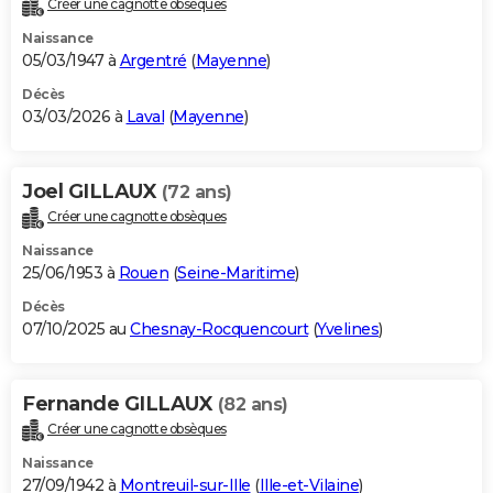
Créer une cagnotte obsèques
City break
Voyage de noces
Climat
Destinations
Voyage nature
Forum
+
PHOTO
Naissance
05/03/1947 à
Argentré
(
Mayenne
)
GUIDES D'ACHAT
Décès
03/03/2026 à
Laval
(
Mayenne
)
BONS PLANS
CARTE DE VOEUX
Joel GILLAUX
(72 ans)
Carte Bonne année
Carte Pâques
Carte de Noël
Carte Saint-Valentin
Carte d'anniversaire
DICTIONNAIRE
Créer une cagnotte obsèques
Biographies
Expressions
Dictionnaire
Citations
Proverbes
PROGRAMME TV
Naissance
25/06/1953 à
Rouen
(
Seine-Maritime
)
COPAINS D'AVANT
Décès
07/10/2025 au
Chesnay-Rocquencourt
(
Yvelines
)
Se connecter
Collèges
Universités
Service militaire
S'inscrire
Lycées
Primaires
Entreprises
Avis de recherche
AVIS DE DÉCÈS
FORUM
Fernande GILLAUX
(82 ans)
Lifestyle
Sport
Television
Cinema
Bricolage
Culture
Auto
Voyage
Créer une cagnotte obsèques
Naissance
27/09/1942 à
Montreuil-sur-Ille
(
Ille-et-Vilaine
)