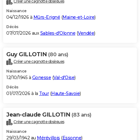
Créer une cagnotte obsèques
City break
Voyage de noces
Climat
Destinations
Voyage nature
Forum
+
PHOTO
Naissance
04/12/1926 à
Mûrs-Erigné
(
Maine-et-Loire
)
GUIDES D'ACHAT
Décès
07/07/2026 aux
Sables-d'Olonne
(
Vendée
)
BONS PLANS
CARTE DE VOEUX
Guy GILLOTIN
(80 ans)
Carte Bonne année
Carte Pâques
Carte de Noël
Carte Saint-Valentin
Carte d'anniversaire
DICTIONNAIRE
Créer une cagnotte obsèques
Biographies
Expressions
Dictionnaire
Citations
Proverbes
PROGRAMME TV
Naissance
12/10/1945 à
Gonesse
(
Val-d'Oise
)
COPAINS D'AVANT
Décès
01/07/2026 à la
Tour
(
Haute-Savoie
)
Se connecter
Collèges
Universités
Service militaire
S'inscrire
Lycées
Primaires
Entreprises
Avis de recherche
AVIS DE DÉCÈS
FORUM
Jean-claude GILLOTIN
(83 ans)
Lifestyle
Sport
Television
Cinema
Bricolage
Culture
Auto
Voyage
Créer une cagnotte obsèques
Naissance
29/03/1942 au
Mérévillois
(
Essonne
)