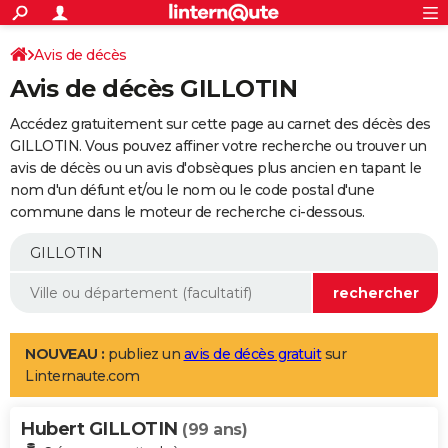
ACTUALITÉS
Connexion
S'inscrire
Avis de décès
Rechercher
Société
Education
Villes
Politique
Faits Divers
Monde
+
SPORT
Avis de décès GILLOTIN
Football
Cyclisme
Forum
Coupe du monde 2026
Tennis
Rugby
CULTURE
Accédez gratuitement sur cette page au carnet des décès des
TNT
Cinéma
Musique
Programme TV
Streaming
Sorties cinéma
+
GILLOTIN. Vous pouvez affiner votre recherche ou trouver un
FINANCE
avis de décès ou un avis d'obsèques plus ancien en tapant le
Impôts
Immobilier
Banque
Crédit
Retraite
Epargne
Risques naturels par ville
Assurance
AUTO
nom d'un défunt et/ou le nom ou le code postal d'une
commune dans le moteur de recherche ci-dessous.
Réserver un essai
Berlines
Forum auto
Essais
Citadines
SUV
+
HIGH-TECH
Meilleur smartphone
Ordinateurs
Guide high-tech
Mobiles
Internet
Jeux vidéo
+
BRICOLAGE
Aménagement intérieur
Cuisine
Jardinage
+
Forum
Extérieur
Salle de bains
Rangement
WEEK-END
Escapades
Expositions
Week-end nature
Guides de France
Patrimoine
Musées
+
LIFESTYLE
NOUVEAU :
publiez un
avis de décès gratuit
sur
Linternaute.com
Bien-être
Mode
+
Art de vivre
Loisirs
Modes de vie
SANTE
Hubert GILLOTIN
Guide de la santé
Médicaments
+
Alimentation
Maladies
Sommeil
(99 ans)
VOYAGE