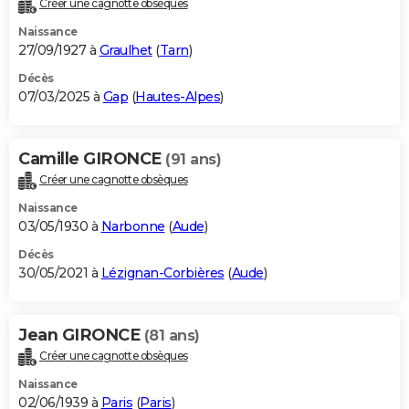
Créer une cagnotte obsèques
City break
Voyage de noces
Climat
Destinations
Voyage nature
Forum
+
PHOTO
Naissance
27/09/1927 à
Graulhet
(
Tarn
)
GUIDES D'ACHAT
Décès
07/03/2025 à
Gap
(
Hautes-Alpes
)
BONS PLANS
CARTE DE VOEUX
Camille GIRONCE
(91 ans)
Carte Bonne année
Carte Pâques
Carte de Noël
Carte Saint-Valentin
Carte d'anniversaire
DICTIONNAIRE
Créer une cagnotte obsèques
Biographies
Expressions
Dictionnaire
Citations
Proverbes
PROGRAMME TV
Naissance
03/05/1930 à
Narbonne
(
Aude
)
COPAINS D'AVANT
Décès
30/05/2021 à
Lézignan-Corbières
(
Aude
)
Se connecter
Collèges
Universités
Service militaire
S'inscrire
Lycées
Primaires
Entreprises
Avis de recherche
AVIS DE DÉCÈS
FORUM
Jean GIRONCE
(81 ans)
Lifestyle
Sport
Television
Cinema
Bricolage
Culture
Auto
Voyage
Créer une cagnotte obsèques
Naissance
02/06/1939 à
Paris
(
Paris
)