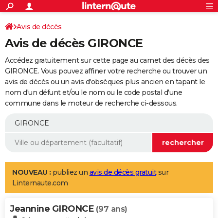
ACTUALITÉS
Connexion
S'inscrire
Avis de décès
Rechercher
Société
Education
Villes
Politique
Faits Divers
Monde
+
SPORT
Avis de décès GIRONCE
Football
Cyclisme
Forum
Coupe du monde 2026
Tennis
Rugby
CULTURE
Accédez gratuitement sur cette page au carnet des décès des
TNT
Cinéma
Musique
Programme TV
Streaming
Sorties cinéma
+
GIRONCE. Vous pouvez affiner votre recherche ou trouver un
FINANCE
avis de décès ou un avis d'obsèques plus ancien en tapant le
Impôts
Immobilier
Banque
Crédit
Retraite
Epargne
Risques naturels par ville
Assurance
AUTO
nom d'un défunt et/ou le nom ou le code postal d'une
commune dans le moteur de recherche ci-dessous.
Réserver un essai
Berlines
Forum auto
Essais
Citadines
SUV
+
HIGH-TECH
Meilleur smartphone
Ordinateurs
Guide high-tech
Mobiles
Internet
Jeux vidéo
+
BRICOLAGE
Aménagement intérieur
Cuisine
Jardinage
+
Forum
Extérieur
Salle de bains
Rangement
WEEK-END
Escapades
Expositions
Week-end nature
Guides de France
Patrimoine
Musées
+
LIFESTYLE
NOUVEAU :
publiez un
avis de décès gratuit
sur
Linternaute.com
Bien-être
Mode
+
Art de vivre
Loisirs
Modes de vie
SANTE
Jeannine GIRONCE
Guide de la santé
Médicaments
+
Alimentation
Maladies
Sommeil
(97 ans)
VOYAGE