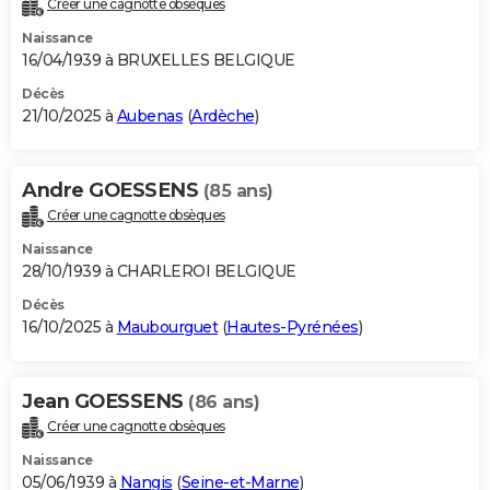
Créer une cagnotte obsèques
City break
Voyage de noces
Climat
Destinations
Voyage nature
Forum
+
PHOTO
Naissance
16/04/1939 à BRUXELLES BELGIQUE
GUIDES D'ACHAT
Décès
21/10/2025 à
Aubenas
(
Ardèche
)
BONS PLANS
CARTE DE VOEUX
Andre GOESSENS
(85 ans)
Carte Bonne année
Carte Pâques
Carte de Noël
Carte Saint-Valentin
Carte d'anniversaire
DICTIONNAIRE
Créer une cagnotte obsèques
Biographies
Expressions
Dictionnaire
Citations
Proverbes
PROGRAMME TV
Naissance
28/10/1939 à CHARLEROI BELGIQUE
COPAINS D'AVANT
Décès
16/10/2025 à
Maubourguet
(
Hautes-Pyrénées
)
Se connecter
Collèges
Universités
Service militaire
S'inscrire
Lycées
Primaires
Entreprises
Avis de recherche
AVIS DE DÉCÈS
FORUM
Jean GOESSENS
(86 ans)
Lifestyle
Sport
Television
Cinema
Bricolage
Culture
Auto
Voyage
Créer une cagnotte obsèques
Naissance
05/06/1939 à
Nangis
(
Seine-et-Marne
)