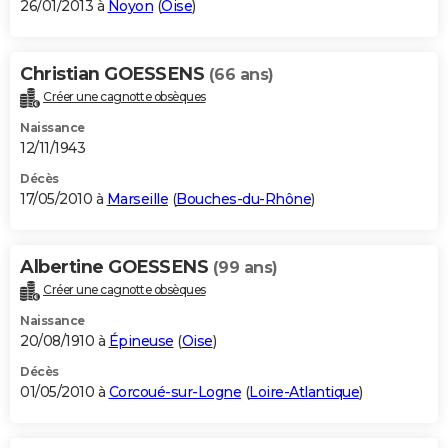
26/01/2013 à
Noyon
(
Oise
)
Christian GOESSENS
(66 ans)
Créer une cagnotte obsèques
Naissance
12/11/1943
Décès
17/05/2010 à
Marseille
(
Bouches-du-Rhône
)
Albertine GOESSENS
(99 ans)
Créer une cagnotte obsèques
Naissance
20/08/1910 à
Épineuse
(
Oise
)
Décès
01/05/2010 à
Corcoué-sur-Logne
(
Loire-Atlantique
)