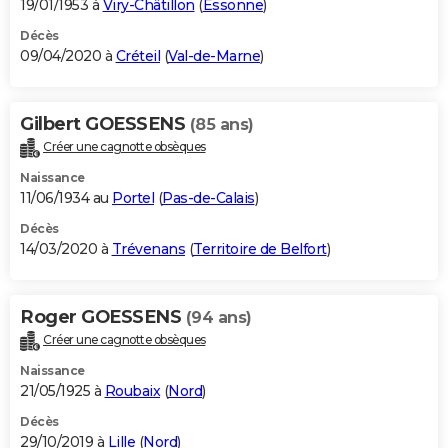
19/01/1953 à
Viry-Châtillon
(
Essonne
)
Décès
09/04/2020 à
Créteil
(
Val-de-Marne
)
Gilbert GOESSENS
(85 ans)
Créer une cagnotte obsèques
Naissance
11/06/1934 au
Portel
(
Pas-de-Calais
)
Décès
14/03/2020 à
Trévenans
(
Territoire de Belfort
)
Roger GOESSENS
(94 ans)
Créer une cagnotte obsèques
Naissance
21/05/1925 à
Roubaix
(
Nord
)
Décès
29/10/2019 à
Lille
(
Nord
)