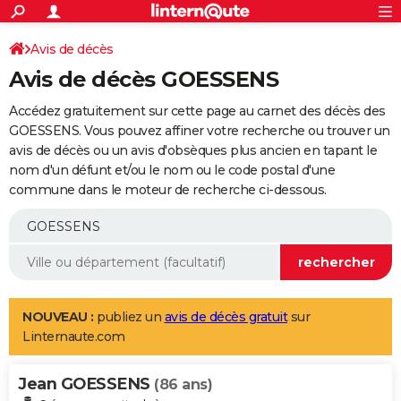
ACTUALITÉS
Connexion
S'inscrire
Avis de décès
Rechercher
Société
Education
Villes
Politique
Faits Divers
Monde
+
SPORT
Avis de décès GOESSENS
Football
Cyclisme
Forum
Coupe du monde 2026
Tennis
Rugby
CULTURE
Accédez gratuitement sur cette page au carnet des décès des
TNT
Cinéma
Musique
Programme TV
Streaming
Sorties cinéma
+
GOESSENS. Vous pouvez affiner votre recherche ou trouver un
FINANCE
avis de décès ou un avis d'obsèques plus ancien en tapant le
Impôts
Immobilier
Banque
Crédit
Retraite
Epargne
Risques naturels par ville
Assurance
AUTO
nom d'un défunt et/ou le nom ou le code postal d'une
commune dans le moteur de recherche ci-dessous.
Réserver un essai
Berlines
Forum auto
Essais
Citadines
SUV
+
HIGH-TECH
Meilleur smartphone
Ordinateurs
Guide high-tech
Mobiles
Internet
Jeux vidéo
+
BRICOLAGE
Aménagement intérieur
Cuisine
Jardinage
+
Forum
Extérieur
Salle de bains
Rangement
WEEK-END
Escapades
Expositions
Week-end nature
Guides de France
Patrimoine
Musées
+
LIFESTYLE
NOUVEAU :
publiez un
avis de décès gratuit
sur
Linternaute.com
Bien-être
Mode
+
Art de vivre
Loisirs
Modes de vie
SANTE
Jean GOESSENS
Guide de la santé
Médicaments
+
Alimentation
Maladies
Sommeil
(86 ans)
VOYAGE