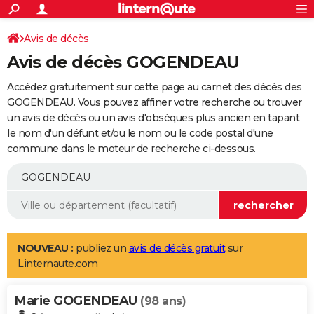
ACTUALITÉS
Connexion
S'inscrire
Avis de décès
Rechercher
Société
Education
Villes
Politique
Faits Divers
Monde
+
SPORT
Avis de décès GOGENDEAU
Football
Cyclisme
Forum
Coupe du monde 2026
Tennis
Rugby
CULTURE
Accédez gratuitement sur cette page au carnet des décès des
TNT
Cinéma
Musique
Programme TV
Streaming
Sorties cinéma
+
GOGENDEAU. Vous pouvez affiner votre recherche ou trouver
FINANCE
un avis de décès ou un avis d'obsèques plus ancien en tapant
Impôts
Immobilier
Banque
Crédit
Retraite
Epargne
Risques naturels par ville
Assurance
AUTO
le nom d'un défunt et/ou le nom ou le code postal d'une
commune dans le moteur de recherche ci-dessous.
Réserver un essai
Berlines
Forum auto
Essais
Citadines
SUV
+
HIGH-TECH
Meilleur smartphone
Ordinateurs
Guide high-tech
Mobiles
Internet
Jeux vidéo
+
BRICOLAGE
Aménagement intérieur
Cuisine
Jardinage
+
Forum
Extérieur
Salle de bains
Rangement
WEEK-END
Escapades
Expositions
Week-end nature
Guides de France
Patrimoine
Musées
+
LIFESTYLE
NOUVEAU :
publiez un
avis de décès gratuit
sur
Linternaute.com
Bien-être
Mode
+
Art de vivre
Loisirs
Modes de vie
SANTE
Marie GOGENDEAU
Guide de la santé
Médicaments
+
Alimentation
Maladies
Sommeil
(98 ans)
VOYAGE