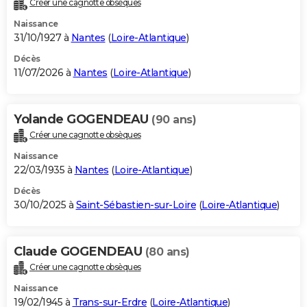
Créer une cagnotte obsèques
City break
Voyage de noces
Climat
Destinations
Voyage nature
Forum
+
PHOTO
Naissance
31/10/1927 à
Nantes
(
Loire-Atlantique
)
GUIDES D'ACHAT
Décès
11/07/2026 à
Nantes
(
Loire-Atlantique
)
BONS PLANS
CARTE DE VOEUX
Yolande GOGENDEAU
(90 ans)
Carte Bonne année
Carte Pâques
Carte de Noël
Carte Saint-Valentin
Carte d'anniversaire
DICTIONNAIRE
Créer une cagnotte obsèques
Biographies
Expressions
Dictionnaire
Citations
Proverbes
PROGRAMME TV
Naissance
22/03/1935 à
Nantes
(
Loire-Atlantique
)
COPAINS D'AVANT
Décès
30/10/2025 à
Saint-Sébastien-sur-Loire
(
Loire-Atlantique
)
Se connecter
Collèges
Universités
Service militaire
S'inscrire
Lycées
Primaires
Entreprises
Avis de recherche
AVIS DE DÉCÈS
FORUM
Claude GOGENDEAU
(80 ans)
Lifestyle
Sport
Television
Cinema
Bricolage
Culture
Auto
Voyage
Créer une cagnotte obsèques
Naissance
19/02/1945 à
Trans-sur-Erdre
(
Loire-Atlantique
)