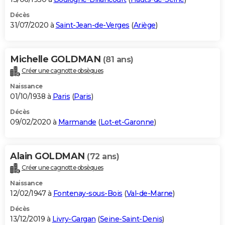
Décès
31/07/2020 à
Saint-Jean-de-Verges
(
Ariège
)
Michelle GOLDMAN
(81 ans)
Créer une cagnotte obsèques
Naissance
01/10/1938 à
Paris
(
Paris
)
Décès
09/02/2020 à
Marmande
(
Lot-et-Garonne
)
Alain GOLDMAN
(72 ans)
Créer une cagnotte obsèques
Naissance
12/02/1947 à
Fontenay-sous-Bois
(
Val-de-Marne
)
Décès
13/12/2019 à
Livry-Gargan
(
Seine-Saint-Denis
)