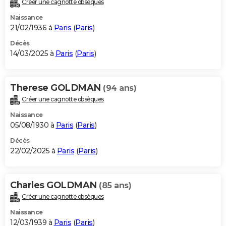
Créer une cagnotte obsèques
City break
Voyage de noces
Climat
Destinations
Voyage nature
Forum
+
PHOTO
Naissance
21/02/1936 à
Paris
(
Paris
)
GUIDES D'ACHAT
Décès
14/03/2025 à
Paris
(
Paris
)
BONS PLANS
CARTE DE VOEUX
Therese GOLDMAN
(94 ans)
Carte Bonne année
Carte Pâques
Carte de Noël
Carte Saint-Valentin
Carte d'anniversaire
DICTIONNAIRE
Créer une cagnotte obsèques
Biographies
Expressions
Dictionnaire
Citations
Proverbes
PROGRAMME TV
Naissance
05/08/1930 à
Paris
(
Paris
)
COPAINS D'AVANT
Décès
22/02/2025 à
Paris
(
Paris
)
Se connecter
Collèges
Universités
Service militaire
S'inscrire
Lycées
Primaires
Entreprises
Avis de recherche
AVIS DE DÉCÈS
FORUM
Charles GOLDMAN
(85 ans)
Lifestyle
Sport
Television
Cinema
Bricolage
Culture
Auto
Voyage
Créer une cagnotte obsèques
Naissance
12/03/1939 à
Paris
(
Paris
)