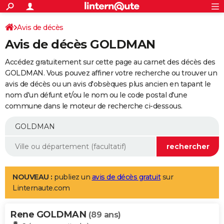
ACTUALITÉS
Connexion
S'inscrire
Avis de décès
Rechercher
Société
Education
Villes
Politique
Faits Divers
Monde
+
SPORT
Avis de décès GOLDMAN
Football
Cyclisme
Forum
Coupe du monde 2026
Tennis
Rugby
CULTURE
Accédez gratuitement sur cette page au carnet des décès des
TNT
Cinéma
Musique
Programme TV
Streaming
Sorties cinéma
+
GOLDMAN. Vous pouvez affiner votre recherche ou trouver un
FINANCE
avis de décès ou un avis d'obsèques plus ancien en tapant le
Impôts
Immobilier
Banque
Crédit
Retraite
Epargne
Risques naturels par ville
Assurance
AUTO
nom d'un défunt et/ou le nom ou le code postal d'une
commune dans le moteur de recherche ci-dessous.
Réserver un essai
Berlines
Forum auto
Essais
Citadines
SUV
+
HIGH-TECH
Meilleur smartphone
Ordinateurs
Guide high-tech
Mobiles
Internet
Jeux vidéo
+
BRICOLAGE
Aménagement intérieur
Cuisine
Jardinage
+
Forum
Extérieur
Salle de bains
Rangement
WEEK-END
Escapades
Expositions
Week-end nature
Guides de France
Patrimoine
Musées
+
LIFESTYLE
NOUVEAU :
publiez un
avis de décès gratuit
sur
Linternaute.com
Bien-être
Mode
+
Art de vivre
Loisirs
Modes de vie
SANTE
Rene GOLDMAN
Guide de la santé
Médicaments
+
Alimentation
Maladies
Sommeil
(89 ans)
VOYAGE