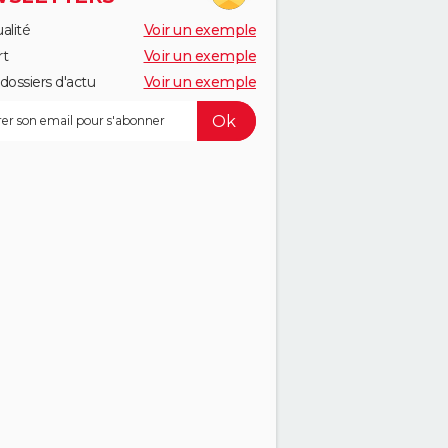
alité
Voir un exemple
rt
Voir un exemple
dossiers d'actu
Voir un exemple