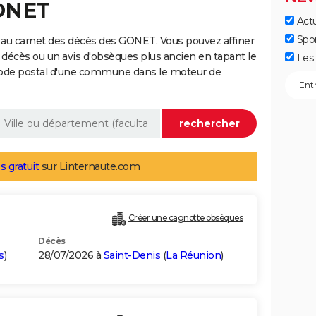
GONET
Actu
Spo
 au carnet des décès des GONET. Vous pouvez affiner
 décès ou un avis d'obsèques plus ancien en tapant le
Les 
code postal d'une commune dans le moteur de
s gratuit
sur Linternaute.com
Créer une cagnotte obsèques
Décès
s
)
28/07/2026 à
Saint-Denis
(
La Réunion
)