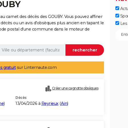
GOUBY
Actu
Spo
 au carnet des décès des GOUBY. Vous pouvez affiner
 décès ou un avis d'obsèques plus ancien en tapant le
Les 
code postal d'une commune dans le moteur de
s gratuit
sur Linternaute.com
Créer une cagnotte obsèques
Décès
ne
)
13/04/2026 à
Reyrieux
(
Ain
)