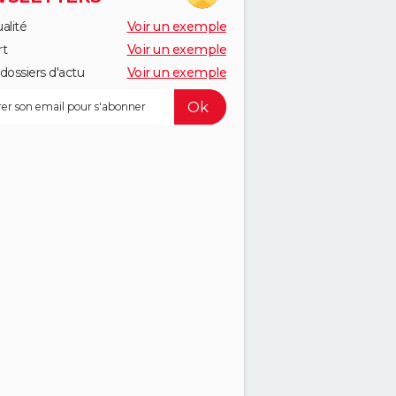
alité
Voir un exemple
rt
Voir un exemple
dossiers d'actu
Voir un exemple