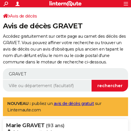
ACTUALITÉS
Connexion
S'inscrire
Avis de décès
Rechercher
Société
Education
Villes
Politique
Faits Divers
Monde
+
SPORT
Avis de décès GRAVET
Football
Cyclisme
Forum
Coupe du monde 2026
Tennis
Rugby
CULTURE
Accédez gratuitement sur cette page au carnet des décès des
TNT
Cinéma
Musique
Programme TV
Streaming
Sorties cinéma
+
GRAVET. Vous pouvez affiner votre recherche ou trouver un
FINANCE
avis de décès ou un avis d'obsèques plus ancien en tapant le
Impôts
Immobilier
Banque
Crédit
Retraite
Epargne
Risques naturels par ville
Assurance
AUTO
nom d'un défunt et/ou le nom ou le code postal d'une
commune dans le moteur de recherche ci-dessous.
Réserver un essai
Berlines
Forum auto
Essais
Citadines
SUV
+
HIGH-TECH
Meilleur smartphone
Ordinateurs
Guide high-tech
Mobiles
Internet
Jeux vidéo
+
BRICOLAGE
Aménagement intérieur
Cuisine
Jardinage
+
Forum
Extérieur
Salle de bains
Rangement
WEEK-END
Escapades
Expositions
Week-end nature
Guides de France
Patrimoine
Musées
+
LIFESTYLE
NOUVEAU :
publiez un
avis de décès gratuit
sur
Linternaute.com
Bien-être
Mode
+
Art de vivre
Loisirs
Modes de vie
SANTE
Marie GRAVET
Guide de la santé
Médicaments
+
Alimentation
Maladies
Sommeil
(93 ans)
VOYAGE