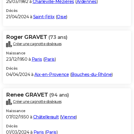
25/03/1982 à
Charleville-Mézières
(
Ardennes
)
Décès
21/04/2024 à
Saint-Félix
(
Oise
)
Roger GRAVET
(73 ans)
Créer une cagnotte obsèques
Naissance
23/12/1950 à
Paris
(
Paris
)
Décès
04/04/2024 à
Aix-en-Provence
(
Bouches-du-Rhône
)
Renee GRAVET
(94 ans)
Créer une cagnotte obsèques
Naissance
07/02/1930 à
Châtellerault
(
Vienne
)
Décès
01/03/2024 à
Paris
(
Paris
)