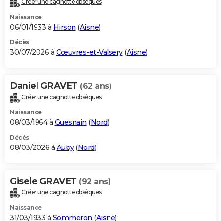
Créer une cagnotte obsèques
City break
Voyage de noces
Climat
Destinations
Voyage nature
Forum
+
PHOTO
Naissance
06/01/1933 à
Hirson
(
Aisne
)
GUIDES D'ACHAT
Décès
30/07/2026 à
Cœuvres-et-Valsery
(
Aisne
)
BONS PLANS
CARTE DE VOEUX
Daniel GRAVET
(62 ans)
Carte Bonne année
Carte Pâques
Carte de Noël
Carte Saint-Valentin
Carte d'anniversaire
DICTIONNAIRE
Créer une cagnotte obsèques
Biographies
Expressions
Dictionnaire
Citations
Proverbes
PROGRAMME TV
Naissance
08/03/1964 à
Guesnain
(
Nord
)
COPAINS D'AVANT
Décès
08/03/2026 à
Auby
(
Nord
)
Se connecter
Collèges
Universités
Service militaire
S'inscrire
Lycées
Primaires
Entreprises
Avis de recherche
AVIS DE DÉCÈS
FORUM
Gisele GRAVET
(92 ans)
Lifestyle
Sport
Television
Cinema
Bricolage
Culture
Auto
Voyage
Créer une cagnotte obsèques
Naissance
31/03/1933 à
Sommeron
(
Aisne
)