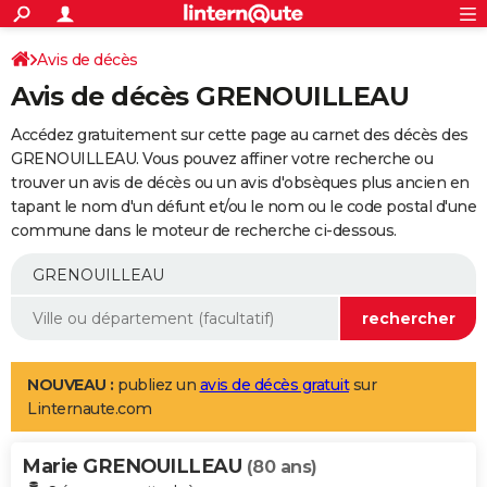
ACTUALITÉS
Connexion
S'inscrire
Avis de décès
Rechercher
Société
Education
Villes
Politique
Faits Divers
Monde
+
SPORT
Avis de décès GRENOUILLEAU
Football
Cyclisme
Forum
Coupe du monde 2026
Tennis
Rugby
CULTURE
Accédez gratuitement sur cette page au carnet des décès des
TNT
Cinéma
Musique
Programme TV
Streaming
Sorties cinéma
+
GRENOUILLEAU. Vous pouvez affiner votre recherche ou
FINANCE
trouver un avis de décès ou un avis d'obsèques plus ancien en
Impôts
Immobilier
Banque
Crédit
Retraite
Epargne
Risques naturels par ville
Assurance
AUTO
tapant le nom d'un défunt et/ou le nom ou le code postal d'une
commune dans le moteur de recherche ci-dessous.
Réserver un essai
Berlines
Forum auto
Essais
Citadines
SUV
+
HIGH-TECH
Meilleur smartphone
Ordinateurs
Guide high-tech
Mobiles
Internet
Jeux vidéo
+
BRICOLAGE
Aménagement intérieur
Cuisine
Jardinage
+
Forum
Extérieur
Salle de bains
Rangement
WEEK-END
Escapades
Expositions
Week-end nature
Guides de France
Patrimoine
Musées
+
LIFESTYLE
NOUVEAU :
publiez un
avis de décès gratuit
sur
Linternaute.com
Bien-être
Mode
+
Art de vivre
Loisirs
Modes de vie
SANTE
Marie GRENOUILLEAU
Guide de la santé
Médicaments
+
Alimentation
Maladies
Sommeil
(80 ans)
VOYAGE