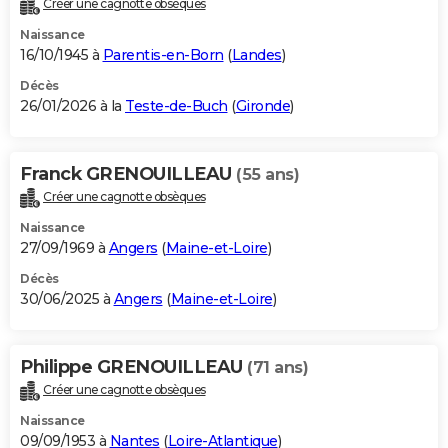
Créer une cagnotte obsèques
City break
Voyage de noces
Climat
Destinations
Voyage nature
Forum
+
PHOTO
Naissance
16/10/1945 à
Parentis-en-Born
(
Landes
)
GUIDES D'ACHAT
Décès
26/01/2026 à la
Teste-de-Buch
(
Gironde
)
BONS PLANS
CARTE DE VOEUX
Franck GRENOUILLEAU
(55 ans)
Carte Bonne année
Carte Pâques
Carte de Noël
Carte Saint-Valentin
Carte d'anniversaire
DICTIONNAIRE
Créer une cagnotte obsèques
Biographies
Expressions
Dictionnaire
Citations
Proverbes
PROGRAMME TV
Naissance
27/09/1969 à
Angers
(
Maine-et-Loire
)
COPAINS D'AVANT
Décès
30/06/2025 à
Angers
(
Maine-et-Loire
)
Se connecter
Collèges
Universités
Service militaire
S'inscrire
Lycées
Primaires
Entreprises
Avis de recherche
AVIS DE DÉCÈS
FORUM
Philippe GRENOUILLEAU
(71 ans)
Lifestyle
Sport
Television
Cinema
Bricolage
Culture
Auto
Voyage
Créer une cagnotte obsèques
Naissance
09/09/1953 à
Nantes
(
Loire-Atlantique
)