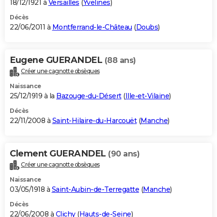
18/12/1921 à
Versailles
(
Yvelines
)
Décès
22/06/2011 à
Montferrand-le-Château
(
Doubs
)
Eugene GUERANDEL
(88 ans)
Créer une cagnotte obsèques
Naissance
25/12/1919 à la
Bazouge-du-Désert
(
Ille-et-Vilaine
)
Décès
22/11/2008 à
Saint-Hilaire-du-Harcouët
(
Manche
)
Clement GUERANDEL
(90 ans)
Créer une cagnotte obsèques
Naissance
03/05/1918 à
Saint-Aubin-de-Terregatte
(
Manche
)
Décès
22/06/2008 à
Clichy
(
Hauts-de-Seine
)