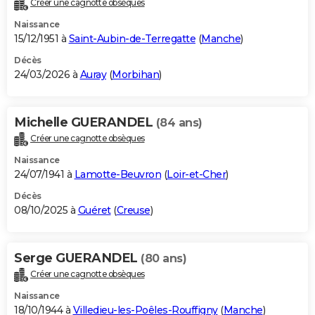
Créer une cagnotte obsèques
City break
Voyage de noces
Climat
Destinations
Voyage nature
Forum
+
PHOTO
Naissance
15/12/1951 à
Saint-Aubin-de-Terregatte
(
Manche
)
GUIDES D'ACHAT
Décès
24/03/2026 à
Auray
(
Morbihan
)
BONS PLANS
CARTE DE VOEUX
Michelle GUERANDEL
(84 ans)
Carte Bonne année
Carte Pâques
Carte de Noël
Carte Saint-Valentin
Carte d'anniversaire
DICTIONNAIRE
Créer une cagnotte obsèques
Biographies
Expressions
Dictionnaire
Citations
Proverbes
PROGRAMME TV
Naissance
24/07/1941 à
Lamotte-Beuvron
(
Loir-et-Cher
)
COPAINS D'AVANT
Décès
08/10/2025 à
Guéret
(
Creuse
)
Se connecter
Collèges
Universités
Service militaire
S'inscrire
Lycées
Primaires
Entreprises
Avis de recherche
AVIS DE DÉCÈS
FORUM
Serge GUERANDEL
(80 ans)
Lifestyle
Sport
Television
Cinema
Bricolage
Culture
Auto
Voyage
Créer une cagnotte obsèques
Naissance
18/10/1944 à
Villedieu-les-Poêles-Rouffigny
(
Manche
)