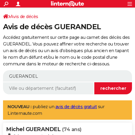
ACTUALITÉS
Connexion
S'inscrire
Avis de décès
Rechercher
Société
Education
Villes
Politique
Faits Divers
Monde
+
SPORT
Avis de décès GUERANDEL
Football
Cyclisme
Forum
Coupe du monde 2026
Tennis
Rugby
CULTURE
Accédez gratuitement sur cette page au carnet des décès des
TNT
Cinéma
Musique
Programme TV
Streaming
Sorties cinéma
+
GUERANDEL. Vous pouvez affiner votre recherche ou trouver
FINANCE
un avis de décès ou un avis d'obsèques plus ancien en tapant
Impôts
Immobilier
Banque
Crédit
Retraite
Epargne
Risques naturels par ville
Assurance
AUTO
le nom d'un défunt et/ou le nom ou le code postal d'une
commune dans le moteur de recherche ci-dessous.
Réserver un essai
Berlines
Forum auto
Essais
Citadines
SUV
+
HIGH-TECH
Meilleur smartphone
Ordinateurs
Guide high-tech
Mobiles
Internet
Jeux vidéo
+
BRICOLAGE
Aménagement intérieur
Cuisine
Jardinage
+
Forum
Extérieur
Salle de bains
Rangement
WEEK-END
Escapades
Expositions
Week-end nature
Guides de France
Patrimoine
Musées
+
LIFESTYLE
NOUVEAU :
publiez un
avis de décès gratuit
sur
Linternaute.com
Bien-être
Mode
+
Art de vivre
Loisirs
Modes de vie
SANTE
Michel GUERANDEL
Guide de la santé
Médicaments
+
Alimentation
Maladies
Sommeil
(74 ans)
VOYAGE