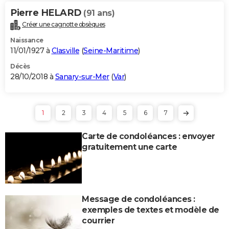
Pierre HELARD
(91 ans)
Créer une cagnotte obsèques
Naissance
11/01/1927 à
Clasville
(
Seine-Maritime
)
Décès
28/10/2018 à
Sanary-sur-Mer
(
Var
)
1
2
3
4
5
6
7
Carte de condoléances : envoyer
gratuitement une carte
Message de condoléances :
exemples de textes et modèle de
courrier