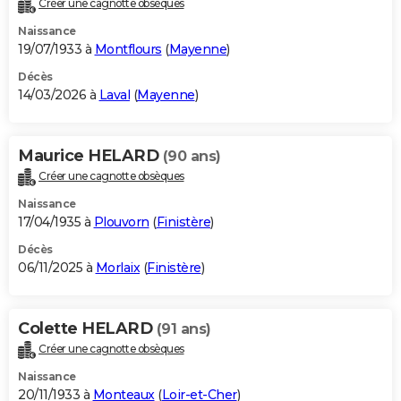
Créer une cagnotte obsèques
City break
Voyage de noces
Climat
Destinations
Voyage nature
Forum
+
PHOTO
Naissance
19/07/1933 à
Montflours
(
Mayenne
)
GUIDES D'ACHAT
Décès
14/03/2026 à
Laval
(
Mayenne
)
BONS PLANS
CARTE DE VOEUX
Maurice HELARD
(90 ans)
Carte Bonne année
Carte Pâques
Carte de Noël
Carte Saint-Valentin
Carte d'anniversaire
DICTIONNAIRE
Créer une cagnotte obsèques
Biographies
Expressions
Dictionnaire
Citations
Proverbes
PROGRAMME TV
Naissance
17/04/1935 à
Plouvorn
(
Finistère
)
COPAINS D'AVANT
Décès
06/11/2025 à
Morlaix
(
Finistère
)
Se connecter
Collèges
Universités
Service militaire
S'inscrire
Lycées
Primaires
Entreprises
Avis de recherche
AVIS DE DÉCÈS
FORUM
Colette HELARD
(91 ans)
Lifestyle
Sport
Television
Cinema
Bricolage
Culture
Auto
Voyage
Créer une cagnotte obsèques
Naissance
20/11/1933 à
Monteaux
(
Loir-et-Cher
)