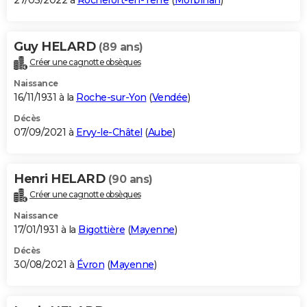
27/03/2022 à
Rochefort-en-Terre
(
Morbihan
)
Guy HELARD
(89 ans)
Créer une cagnotte obsèques
Naissance
16/11/1931 à la
Roche-sur-Yon
(
Vendée
)
Décès
07/09/2021 à
Ervy-le-Châtel
(
Aube
)
Henri HELARD
(90 ans)
Créer une cagnotte obsèques
Naissance
17/01/1931 à la
Bigottière
(
Mayenne
)
Décès
30/08/2021 à
Évron
(
Mayenne
)