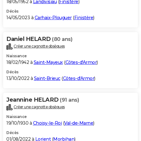
18/05/1952 à
Landivisiau
(
Finistère
)
Décès
14/05/2023 à
Carhaix-Plouguer
(
Finistère
)
Daniel HELARD
(80 ans)
Créer une cagnotte obsèques
Naissance
18/02/1942 à
Saint-Mayeux
(
Côtes-d'Armor
)
Décès
13/10/2022 à
Saint-Brieuc
(
Côtes-d'Armor
)
Jeannine HELARD
(91 ans)
Créer une cagnotte obsèques
Naissance
19/10/1930 à
Choisy-le-Roi
(
Val-de-Marne
)
Décès
01/08/2022 à
Lorient
(
Morbihan
)