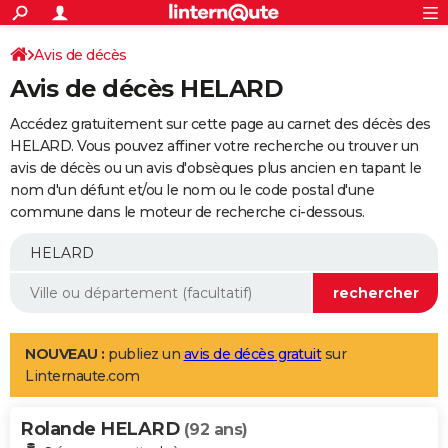
ACTUALITÉS
Connexion
S'inscrire
Avis de décès
Rechercher
Société
Education
Villes
Politique
Faits Divers
Monde
+
SPORT
Avis de décès HELARD
Football
Cyclisme
Forum
Coupe du monde 2026
Tennis
Rugby
CULTURE
Accédez gratuitement sur cette page au carnet des décès des
TNT
Cinéma
Musique
Programme TV
Streaming
Sorties cinéma
+
HELARD. Vous pouvez affiner votre recherche ou trouver un
FINANCE
avis de décès ou un avis d'obsèques plus ancien en tapant le
Impôts
Immobilier
Banque
Crédit
Retraite
Epargne
Risques naturels par ville
Assurance
AUTO
nom d'un défunt et/ou le nom ou le code postal d'une
commune dans le moteur de recherche ci-dessous.
Réserver un essai
Berlines
Forum auto
Essais
Citadines
SUV
+
HIGH-TECH
Meilleur smartphone
Ordinateurs
Guide high-tech
Mobiles
Internet
Jeux vidéo
+
BRICOLAGE
Aménagement intérieur
Cuisine
Jardinage
+
Forum
Extérieur
Salle de bains
Rangement
WEEK-END
Escapades
Expositions
Week-end nature
Guides de France
Patrimoine
Musées
+
LIFESTYLE
NOUVEAU :
publiez un
avis de décès gratuit
sur
Linternaute.com
Bien-être
Mode
+
Art de vivre
Loisirs
Modes de vie
SANTE
Rolande HELARD
Guide de la santé
Médicaments
+
Alimentation
Maladies
Sommeil
(92 ans)
VOYAGE