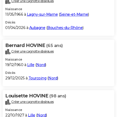
Créer une cagnotte obsèques
City break
Voyage de noces
Climat
Destinations
Voyage nature
Forum
+
PHOTO
Naissance
11/05/1966 à
Lagny-sur-Marne
(
Seine-et-Marne
)
GUIDES D'ACHAT
Décès
01/04/2026 à
Aubagne
(
Bouches-du-Rhône
)
BONS PLANS
CARTE DE VOEUX
Bernard HOVINE
(65 ans)
Carte Bonne année
Carte Pâques
Carte de Noël
Carte Saint-Valentin
Carte d'anniversaire
DICTIONNAIRE
Créer une cagnotte obsèques
Biographies
Expressions
Dictionnaire
Citations
Proverbes
PROGRAMME TV
Naissance
19/12/1960 à
Lille
(
Nord
)
COPAINS D'AVANT
Décès
29/12/2025 à
Tourcoing
(
Nord
)
Se connecter
Collèges
Universités
Service militaire
S'inscrire
Lycées
Primaires
Entreprises
Avis de recherche
AVIS DE DÉCÈS
FORUM
Louisette HOVINE
(98 ans)
Lifestyle
Sport
Television
Cinema
Bricolage
Culture
Auto
Voyage
Créer une cagnotte obsèques
Naissance
22/10/1927 à
Lille
(
Nord
)