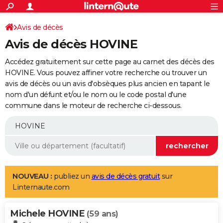
ACTUALITÉS
Connexion
S'inscrire
Avis de décès
Rechercher
Société
Education
Villes
Politique
Faits Divers
Monde
+
SPORT
Avis de décès HOVINE
Football
Cyclisme
Forum
Coupe du monde 2026
Tennis
Rugby
CULTURE
Accédez gratuitement sur cette page au carnet des décès des
TNT
Cinéma
Musique
Programme TV
Streaming
Sorties cinéma
+
HOVINE. Vous pouvez affiner votre recherche ou trouver un
FINANCE
avis de décès ou un avis d'obsèques plus ancien en tapant le
Impôts
Immobilier
Banque
Crédit
Retraite
Epargne
Risques naturels par ville
Assurance
AUTO
nom d'un défunt et/ou le nom ou le code postal d'une
commune dans le moteur de recherche ci-dessous.
Réserver un essai
Berlines
Forum auto
Essais
Citadines
SUV
+
HIGH-TECH
Meilleur smartphone
Ordinateurs
Guide high-tech
Mobiles
Internet
Jeux vidéo
+
BRICOLAGE
Aménagement intérieur
Cuisine
Jardinage
+
Forum
Extérieur
Salle de bains
Rangement
WEEK-END
Escapades
Expositions
Week-end nature
Guides de France
Patrimoine
Musées
+
LIFESTYLE
NOUVEAU :
publiez un
avis de décès gratuit
sur
Linternaute.com
Bien-être
Mode
+
Art de vivre
Loisirs
Modes de vie
SANTE
Michele HOVINE
Guide de la santé
Médicaments
+
Alimentation
Maladies
Sommeil
(59 ans)
VOYAGE