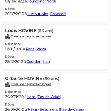
04/08/1922 à
Tourcoing
(
Nord
)
Décès
20/07/2013 à
Luc-sur-Mer
(
Calvados
)
Louis HOVINE
(86 ans)
Créer une cagnotte obsèques
Naissance
11/08/1926 à
Paris
(
Paris
)
Décès
28/12/2012 à
Gourdon
(
Lot
)
Gilberte HOVINE
(90 ans)
Créer une cagnotte obsèques
Naissance
29/07/1920 à
Lens
(
Pas-de-Calais
)
Décès
26/09/2010 à
Hénin-Beaumont
(
Pas-de-Calais
)