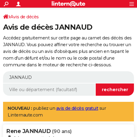
ACTUALITÉS
Connexion
S'inscrire
Avis de décès
Rechercher
Société
Education
Villes
Politique
Faits Divers
Monde
+
SPORT
Avis de décès JANNAUD
Football
Cyclisme
Forum
Coupe du monde 2026
Tennis
Rugby
CULTURE
Accédez gratuitement sur cette page au carnet des décès des
TNT
Cinéma
Musique
Programme TV
Streaming
Sorties cinéma
+
JANNAUD. Vous pouvez affiner votre recherche ou trouver un
FINANCE
avis de décès ou un avis d'obsèques plus ancien en tapant le
Impôts
Immobilier
Banque
Crédit
Retraite
Epargne
Risques naturels par ville
Assurance
AUTO
nom d'un défunt et/ou le nom ou le code postal d'une
commune dans le moteur de recherche ci-dessous.
Réserver un essai
Berlines
Forum auto
Essais
Citadines
SUV
+
HIGH-TECH
Meilleur smartphone
Ordinateurs
Guide high-tech
Mobiles
Internet
Jeux vidéo
+
BRICOLAGE
Aménagement intérieur
Cuisine
Jardinage
+
Forum
Extérieur
Salle de bains
Rangement
WEEK-END
Escapades
Expositions
Week-end nature
Guides de France
Patrimoine
Musées
+
LIFESTYLE
NOUVEAU :
publiez un
avis de décès gratuit
sur
Linternaute.com
Bien-être
Mode
+
Art de vivre
Loisirs
Modes de vie
SANTE
Rene JANNAUD
Guide de la santé
Médicaments
+
Alimentation
Maladies
Sommeil
(90 ans)
VOYAGE