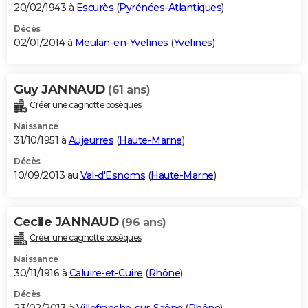
20/02/1943 à
Escurès
(
Pyrénées-Atlantiques
)
Décès
02/01/2014 à
Meulan-en-Yvelines
(
Yvelines
)
Guy JANNAUD
(61 ans)
Créer une cagnotte obsèques
Naissance
31/10/1951 à
Aujeurres
(
Haute-Marne
)
Décès
10/09/2013 au
Val-d'Esnoms
(
Haute-Marne
)
Cecile JANNAUD
(96 ans)
Créer une cagnotte obsèques
Naissance
30/11/1916 à
Caluire-et-Cuire
(
Rhône
)
Décès