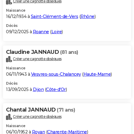
Créer une cagnotte obsèques
City break
Voyage de noces
Climat
Destinations
Voyage nature
Forum
+
PHOTO
Naissance
16/12/1934 à
Saint-Clément-de-Vers
(
Rhône
)
GUIDES D'ACHAT
Décès
09/12/2025 à
Roanne
(
Loire
)
BONS PLANS
CARTE DE VOEUX
Claudine JANNAUD
(81 ans)
Carte Bonne année
Carte Pâques
Carte de Noël
Carte Saint-Valentin
Carte d'anniversaire
DICTIONNAIRE
Créer une cagnotte obsèques
Biographies
Expressions
Dictionnaire
Citations
Proverbes
PROGRAMME TV
Naissance
06/11/1943 à
Vesvres-sous-Chalancey
(
Haute-Marne
)
COPAINS D'AVANT
Décès
13/09/2025 à
Dijon
(
Côte-d'Or
)
Se connecter
Collèges
Universités
Service militaire
S'inscrire
Lycées
Primaires
Entreprises
Avis de recherche
AVIS DE DÉCÈS
FORUM
Chantal JANNAUD
(71 ans)
Lifestyle
Sport
Television
Cinema
Bricolage
Culture
Auto
Voyage
Créer une cagnotte obsèques
Naissance
06/10/1952 à
Royan
(
Charente-Maritime
)