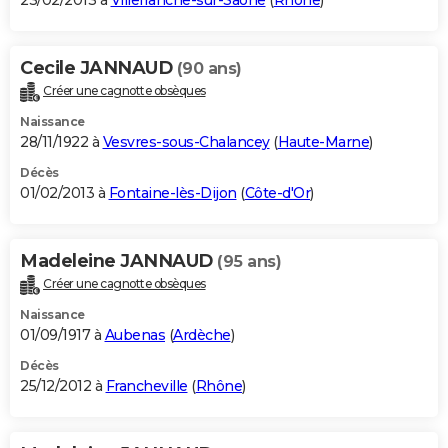
23/02/2013 à
Villefranche-sur-Saône
(
Rhône
)
Cecile JANNAUD
(90 ans)
Créer une cagnotte obsèques
Naissance
28/11/1922 à
Vesvres-sous-Chalancey
(
Haute-Marne
)
Décès
01/02/2013 à
Fontaine-lès-Dijon
(
Côte-d'Or
)
Madeleine JANNAUD
(95 ans)
Créer une cagnotte obsèques
Naissance
01/09/1917 à
Aubenas
(
Ardèche
)
Décès
25/12/2012 à
Francheville
(
Rhône
)