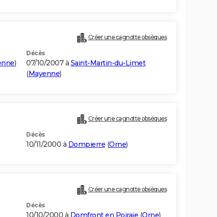
Créer une cagnotte obsèques
Décès
enne
)
07/10/2007 à
Saint-Martin-du-Limet
(
Mayenne
)
Créer une cagnotte obsèques
Décès
10/11/2000 à
Dompierre
(
Orne
)
Créer une cagnotte obsèques
Décès
10/10/2000 à
Domfront en Poiraie
(
Orne
)