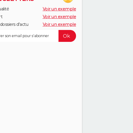
alité
Voir un exemple
rt
Voir un exemple
dossiers d'actu
Voir un exemple