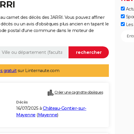
ARRI
Actu
Spo
au carnet des décès des JARRI. Vous pouvez affiner
 décès ou un avis d'obsèques plus ancien en tapant le
Les 
code postal d'une commune dans le moteur de
s gratuit
sur Linternaute.com
Créer une cagnotte obsèques
Décès
16/07/2025 à
Château-Gontier-sur-
Mayenne
(
Mayenne
)