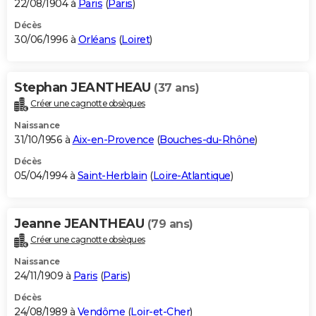
22/08/1904 à
Paris
(
Paris
)
Décès
30/06/1996 à
Orléans
(
Loiret
)
Stephan JEANTHEAU
(37 ans)
Créer une cagnotte obsèques
Naissance
31/10/1956 à
Aix-en-Provence
(
Bouches-du-Rhône
)
Décès
05/04/1994 à
Saint-Herblain
(
Loire-Atlantique
)
Jeanne JEANTHEAU
(79 ans)
Créer une cagnotte obsèques
Naissance
24/11/1909 à
Paris
(
Paris
)
Décès
24/08/1989 à
Vendôme
(
Loir-et-Cher
)