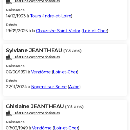
Créer une cagnotte obsèques
City break
Voyage de noces
Climat
Destinations
Voyage nature
Forum
+
PHOTO
Naissance
14/12/1933 à
Tours
(
Indre-et-Loire
)
GUIDES D'ACHAT
Décès
19/09/2025 à la
Chaussée-Saint-Victor
(
Loir-et-Cher
)
BONS PLANS
CARTE DE VOEUX
Sylviane JEANTHEAU
(73 ans)
Carte Bonne année
Carte Pâques
Carte de Noël
Carte Saint-Valentin
Carte d'anniversaire
DICTIONNAIRE
Créer une cagnotte obsèques
Biographies
Expressions
Dictionnaire
Citations
Proverbes
PROGRAMME TV
Naissance
06/06/1951 à
Vendôme
(
Loir-et-Cher
)
COPAINS D'AVANT
Décès
22/11/2024 à
Nogent-sur-Seine
(
Aube
)
Se connecter
Collèges
Universités
Service militaire
S'inscrire
Lycées
Primaires
Entreprises
Avis de recherche
AVIS DE DÉCÈS
FORUM
Ghislaine JEANTHEAU
(73 ans)
Lifestyle
Sport
Television
Cinema
Bricolage
Culture
Auto
Voyage
Créer une cagnotte obsèques
Naissance
07/03/1949 à
Vendôme
(
Loir-et-Cher
)