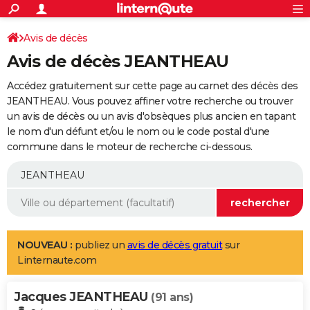
ACTUALITÉS
Connexion
S'inscrire
Avis de décès
Rechercher
Société
Education
Villes
Politique
Faits Divers
Monde
+
SPORT
Avis de décès JEANTHEAU
Football
Cyclisme
Forum
Coupe du monde 2026
Tennis
Rugby
CULTURE
Accédez gratuitement sur cette page au carnet des décès des
TNT
Cinéma
Musique
Programme TV
Streaming
Sorties cinéma
+
JEANTHEAU. Vous pouvez affiner votre recherche ou trouver
FINANCE
un avis de décès ou un avis d'obsèques plus ancien en tapant
Impôts
Immobilier
Banque
Crédit
Retraite
Epargne
Risques naturels par ville
Assurance
AUTO
le nom d'un défunt et/ou le nom ou le code postal d'une
commune dans le moteur de recherche ci-dessous.
Réserver un essai
Berlines
Forum auto
Essais
Citadines
SUV
+
HIGH-TECH
Meilleur smartphone
Ordinateurs
Guide high-tech
Mobiles
Internet
Jeux vidéo
+
BRICOLAGE
Aménagement intérieur
Cuisine
Jardinage
+
Forum
Extérieur
Salle de bains
Rangement
WEEK-END
Escapades
Expositions
Week-end nature
Guides de France
Patrimoine
Musées
+
LIFESTYLE
NOUVEAU :
publiez un
avis de décès gratuit
sur
Linternaute.com
Bien-être
Mode
+
Art de vivre
Loisirs
Modes de vie
SANTE
Jacques JEANTHEAU
Guide de la santé
Médicaments
+
Alimentation
Maladies
Sommeil
(91 ans)
VOYAGE