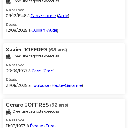
Créer une cagnotte obsèques
City break
Voyage de noces
Climat
Destinations
Voyage nature
Forum
+
PHOTO
Naissance
09/12/1948 à
Carcassonne
(
Aude
)
GUIDES D'ACHAT
Décès
12/08/2025 à
Quillan
(
Aude
)
BONS PLANS
CARTE DE VOEUX
Xavier JOFFRES
(68 ans)
Carte Bonne année
Carte Pâques
Carte de Noël
Carte Saint-Valentin
Carte d'anniversaire
DICTIONNAIRE
Créer une cagnotte obsèques
Biographies
Expressions
Dictionnaire
Citations
Proverbes
PROGRAMME TV
Naissance
30/04/1957 à
Paris
(
Paris
)
COPAINS D'AVANT
Décès
21/06/2025 à
Toulouse
(
Haute-Garonne
)
Se connecter
Collèges
Universités
Service militaire
S'inscrire
Lycées
Primaires
Entreprises
Avis de recherche
AVIS DE DÉCÈS
FORUM
Gerard JOFFRES
(92 ans)
Lifestyle
Sport
Television
Cinema
Bricolage
Culture
Auto
Voyage
Créer une cagnotte obsèques
Naissance
11/03/1933 à
Évreux
(
Eure
)