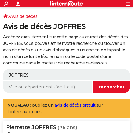
ACTUALITÉS
Connexion
S'inscrire
Avis de décès
Rechercher
Société
Education
Villes
Politique
Faits Divers
Monde
+
SPORT
Avis de décès JOFFRES
Football
Cyclisme
Forum
Coupe du monde 2026
Tennis
Rugby
CULTURE
Accédez gratuitement sur cette page au carnet des décès des
TNT
Cinéma
Musique
Programme TV
Streaming
Sorties cinéma
+
JOFFRES. Vous pouvez affiner votre recherche ou trouver un
FINANCE
avis de décès ou un avis d'obsèques plus ancien en tapant le
Impôts
Immobilier
Banque
Crédit
Retraite
Epargne
Risques naturels par ville
Assurance
AUTO
nom d'un défunt et/ou le nom ou le code postal d'une
commune dans le moteur de recherche ci-dessous.
Réserver un essai
Berlines
Forum auto
Essais
Citadines
SUV
+
HIGH-TECH
Meilleur smartphone
Ordinateurs
Guide high-tech
Mobiles
Internet
Jeux vidéo
+
BRICOLAGE
Aménagement intérieur
Cuisine
Jardinage
+
Forum
Extérieur
Salle de bains
Rangement
WEEK-END
Escapades
Expositions
Week-end nature
Guides de France
Patrimoine
Musées
+
LIFESTYLE
NOUVEAU :
publiez un
avis de décès gratuit
sur
Linternaute.com
Bien-être
Mode
+
Art de vivre
Loisirs
Modes de vie
SANTE
Pierrette JOFFRES
Guide de la santé
Médicaments
+
Alimentation
Maladies
Sommeil
(76 ans)
VOYAGE