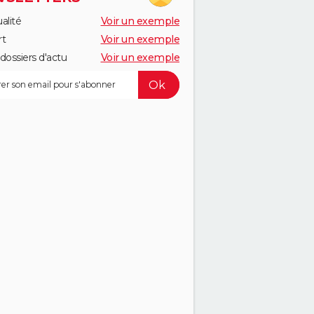
alité
Voir un exemple
rt
Voir un exemple
dossiers d'actu
Voir un exemple