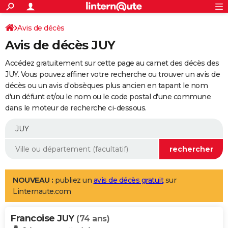
ACTUALITÉS
Connexion
S'inscrire
Avis de décès
Rechercher
Société
Education
Villes
Politique
Faits Divers
Monde
+
SPORT
Avis de décès JUY
Football
Cyclisme
Forum
Coupe du monde 2026
Tennis
Rugby
CULTURE
Accédez gratuitement sur cette page au carnet des décès des
TNT
Cinéma
Musique
Programme TV
Streaming
Sorties cinéma
+
JUY. Vous pouvez affiner votre recherche ou trouver un avis de
FINANCE
décès ou un avis d'obsèques plus ancien en tapant le nom
Impôts
Immobilier
Banque
Crédit
Retraite
Epargne
Risques naturels par ville
Assurance
AUTO
d'un défunt et/ou le nom ou le code postal d'une commune
dans le moteur de recherche ci-dessous.
Réserver un essai
Berlines
Forum auto
Essais
Citadines
SUV
+
HIGH-TECH
Meilleur smartphone
Ordinateurs
Guide high-tech
Mobiles
Internet
Jeux vidéo
+
BRICOLAGE
Aménagement intérieur
Cuisine
Jardinage
+
Forum
Extérieur
Salle de bains
Rangement
WEEK-END
Escapades
Expositions
Week-end nature
Guides de France
Patrimoine
Musées
+
LIFESTYLE
NOUVEAU :
publiez un
avis de décès gratuit
sur
Linternaute.com
Bien-être
Mode
+
Art de vivre
Loisirs
Modes de vie
SANTE
Francoise JUY
Guide de la santé
Médicaments
+
Alimentation
Maladies
Sommeil
(74 ans)
VOYAGE