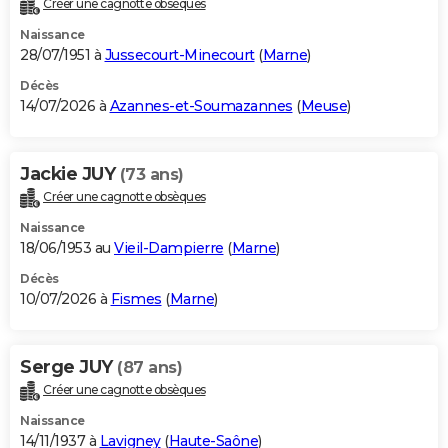
Créer une cagnotte obsèques
City break
Voyage de noces
Climat
Destinations
Voyage nature
Forum
+
PHOTO
Naissance
28/07/1951 à
Jussecourt-Minecourt
(
Marne
)
GUIDES D'ACHAT
Décès
14/07/2026 à
Azannes-et-Soumazannes
(
Meuse
)
BONS PLANS
CARTE DE VOEUX
Jackie JUY
(73 ans)
Carte Bonne année
Carte Pâques
Carte de Noël
Carte Saint-Valentin
Carte d'anniversaire
DICTIONNAIRE
Créer une cagnotte obsèques
Biographies
Expressions
Dictionnaire
Citations
Proverbes
PROGRAMME TV
Naissance
18/06/1953 au
Vieil-Dampierre
(
Marne
)
COPAINS D'AVANT
Décès
10/07/2026 à
Fismes
(
Marne
)
Se connecter
Collèges
Universités
Service militaire
S'inscrire
Lycées
Primaires
Entreprises
Avis de recherche
AVIS DE DÉCÈS
FORUM
Serge JUY
(87 ans)
Lifestyle
Sport
Television
Cinema
Bricolage
Culture
Auto
Voyage
Créer une cagnotte obsèques
Naissance
14/11/1937 à
Lavigney
(
Haute-Saône
)