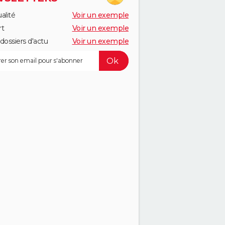
alité
Voir un exemple
rt
Voir un exemple
dossiers d'actu
Voir un exemple