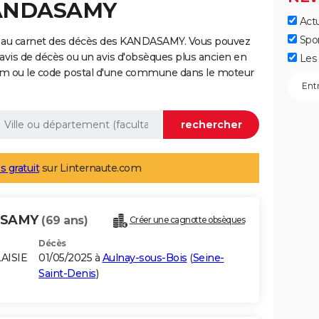
KANDASAMY
Actu
Spo
e au carnet des décès des KANDASAMY. Vous pouvez
 avis de décès ou un avis d'obsèques plus ancien en
Les 
nom ou le code postal d'une commune dans le moteur
s gratuit
sur Linternaute.com
ASAMY
(69 ans)
Créer une cagnotte obsèques
Décès
AISIE
01/05/2025 à
Aulnay-sous-Bois
(
Seine-
Saint-Denis
)