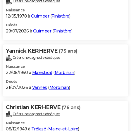
Créer une cagnotte obsèques
City break
Voyage de noces
Climat
Destinations
Voyage nature
Forum
+
PHOTO
Naissance
12/05/1978 à
Quimper
(
Finistère
)
GUIDES D'ACHAT
Décès
29/07/2026 à
Quimper
(
Finistère
)
BONS PLANS
CARTE DE VOEUX
Yannick KERHERVE
(75 ans)
Carte Bonne année
Carte Pâques
Carte de Noël
Carte Saint-Valentin
Carte d'anniversaire
DICTIONNAIRE
Créer une cagnotte obsèques
Biographies
Expressions
Dictionnaire
Citations
Proverbes
PROGRAMME TV
Naissance
22/08/1950 à
Malestroit
(
Morbihan
)
COPAINS D'AVANT
Décès
21/07/2026 à
Vannes
(
Morbihan
)
Se connecter
Collèges
Universités
Service militaire
S'inscrire
Lycées
Primaires
Entreprises
Avis de recherche
AVIS DE DÉCÈS
FORUM
Christian KERHERVE
(76 ans)
Lifestyle
Sport
Television
Cinema
Bricolage
Culture
Auto
Voyage
Créer une cagnotte obsèques
Naissance
08/12/1949 à
Trélazé
(
Maine-et-Loire
)