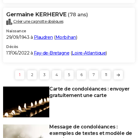
Germaine KERHERVE
(78 ans)
Créer une cagnotte obsèques
Naissance
29/09/1943 à
Plaudren
(
Morbihan
)
Décès
17/06/2022 à
Fay-de-Bretagne
(
Loire-Atlantique
)
1
2
3
4
5
6
7
11
Carte de condoléances : envoyer
gratuitement une carte
Message de condoléances :
exemples de textes et modèle de