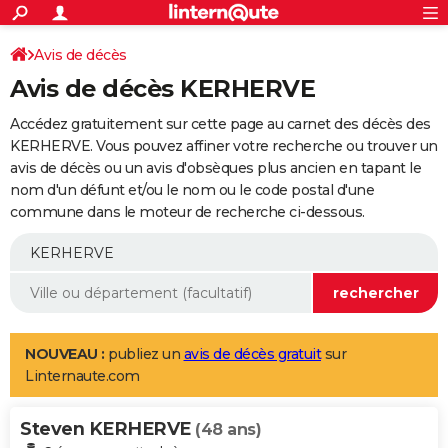
ACTUALITÉS
Connexion
S'inscrire
Avis de décès
Rechercher
Société
Education
Villes
Politique
Faits Divers
Monde
+
SPORT
Avis de décès KERHERVE
Football
Cyclisme
Forum
Coupe du monde 2026
Tennis
Rugby
CULTURE
Accédez gratuitement sur cette page au carnet des décès des
TNT
Cinéma
Musique
Programme TV
Streaming
Sorties cinéma
+
KERHERVE. Vous pouvez affiner votre recherche ou trouver un
FINANCE
avis de décès ou un avis d'obsèques plus ancien en tapant le
Impôts
Immobilier
Banque
Crédit
Retraite
Epargne
Risques naturels par ville
Assurance
AUTO
nom d'un défunt et/ou le nom ou le code postal d'une
commune dans le moteur de recherche ci-dessous.
Réserver un essai
Berlines
Forum auto
Essais
Citadines
SUV
+
HIGH-TECH
Meilleur smartphone
Ordinateurs
Guide high-tech
Mobiles
Internet
Jeux vidéo
+
BRICOLAGE
Aménagement intérieur
Cuisine
Jardinage
+
Forum
Extérieur
Salle de bains
Rangement
WEEK-END
Escapades
Expositions
Week-end nature
Guides de France
Patrimoine
Musées
+
LIFESTYLE
NOUVEAU :
publiez un
avis de décès gratuit
sur
Linternaute.com
Bien-être
Mode
+
Art de vivre
Loisirs
Modes de vie
SANTE
Steven KERHERVE
Guide de la santé
Médicaments
+
Alimentation
Maladies
Sommeil
(48 ans)
VOYAGE