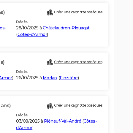
s)
Créer une cagnotte obsèques
Décès
es-
28/10/2025 à
Châtelaudren-Plouagat
(
Côtes-d'Armor
)
ns)
Créer une cagnotte obsèques
Décès
'Armor
)
26/10/2025 à
Morlaix
(
Finistère
)
 ans)
Créer une cagnotte obsèques
Décès
)
03/08/2025 à
Pléneuf-Val-André
(
Côtes-
d'Armor
)