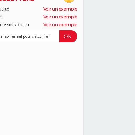
alité
Voir un exemple
rt
Voir un exemple
dossiers d'actu
Voir un exemple