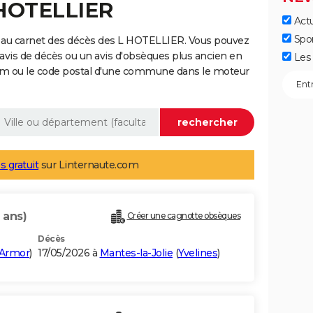
 HOTELLIER
Actu
Spo
 au carnet des décès des L HOTELLIER. Vous pouvez
 avis de décès ou un avis d'obsèques plus ancien en
Les 
nom ou le code postal d'une commune dans le moteur
s gratuit
sur Linternaute.com
 ans)
Créer une cagnotte obsèques
Décès
'Armor
)
17/05/2026 à
Mantes-la-Jolie
(
Yvelines
)