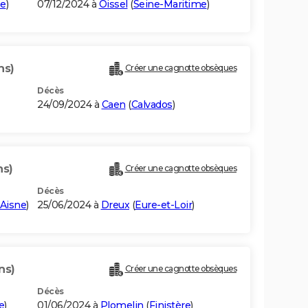
me
)
07/12/2024 à
Oissel
(
Seine-Maritime
)
ns)
Créer une cagnotte obsèques
Décès
24/09/2024 à
Caen
(
Calvados
)
ns)
Créer une cagnotte obsèques
Décès
Aisne
)
25/06/2024 à
Dreux
(
Eure-et-Loir
)
ns)
Créer une cagnotte obsèques
Décès
e
)
01/06/2024 à
Plomelin
(
Finistère
)