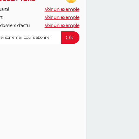
alité
Voir un exemple
rt
Voir un exemple
dossiers d'actu
Voir un exemple