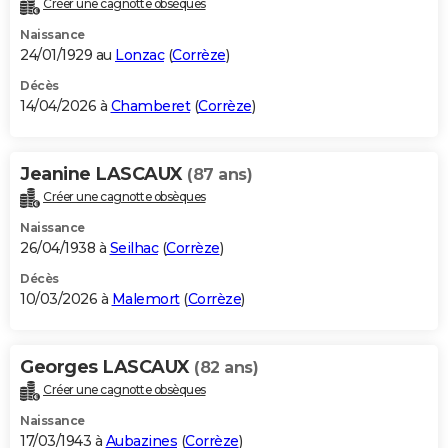
Créer une cagnotte obsèques
City break
Voyage de noces
Climat
Destinations
Voyage nature
Forum
+
PHOTO
Naissance
24/01/1929 au
Lonzac
(
Corrèze
)
GUIDES D'ACHAT
Décès
14/04/2026 à
Chamberet
(
Corrèze
)
BONS PLANS
CARTE DE VOEUX
Jeanine LASCAUX
(87 ans)
Carte Bonne année
Carte Pâques
Carte de Noël
Carte Saint-Valentin
Carte d'anniversaire
DICTIONNAIRE
Créer une cagnotte obsèques
Biographies
Expressions
Dictionnaire
Citations
Proverbes
PROGRAMME TV
Naissance
26/04/1938 à
Seilhac
(
Corrèze
)
COPAINS D'AVANT
Décès
10/03/2026 à
Malemort
(
Corrèze
)
Se connecter
Collèges
Universités
Service militaire
S'inscrire
Lycées
Primaires
Entreprises
Avis de recherche
AVIS DE DÉCÈS
FORUM
Georges LASCAUX
(82 ans)
Lifestyle
Sport
Television
Cinema
Bricolage
Culture
Auto
Voyage
Créer une cagnotte obsèques
Naissance
17/03/1943 à
Aubazines
(
Corrèze
)