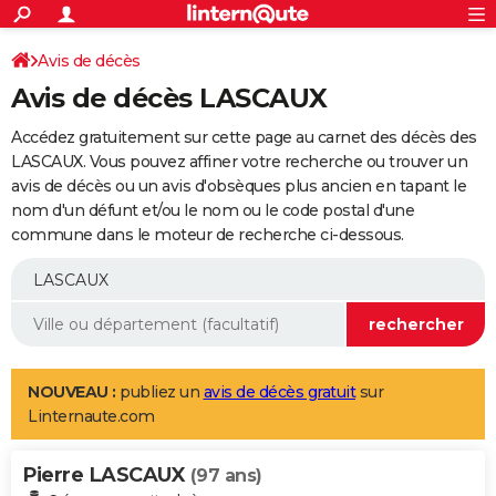
ACTUALITÉS
Connexion
S'inscrire
Avis de décès
Rechercher
Société
Education
Villes
Politique
Faits Divers
Monde
+
SPORT
Avis de décès LASCAUX
Football
Cyclisme
Forum
Coupe du monde 2026
Tennis
Rugby
CULTURE
Accédez gratuitement sur cette page au carnet des décès des
TNT
Cinéma
Musique
Programme TV
Streaming
Sorties cinéma
+
LASCAUX. Vous pouvez affiner votre recherche ou trouver un
FINANCE
avis de décès ou un avis d'obsèques plus ancien en tapant le
Impôts
Immobilier
Banque
Crédit
Retraite
Epargne
Risques naturels par ville
Assurance
AUTO
nom d'un défunt et/ou le nom ou le code postal d'une
commune dans le moteur de recherche ci-dessous.
Réserver un essai
Berlines
Forum auto
Essais
Citadines
SUV
+
HIGH-TECH
Meilleur smartphone
Ordinateurs
Guide high-tech
Mobiles
Internet
Jeux vidéo
+
BRICOLAGE
Aménagement intérieur
Cuisine
Jardinage
+
Forum
Extérieur
Salle de bains
Rangement
WEEK-END
Escapades
Expositions
Week-end nature
Guides de France
Patrimoine
Musées
+
LIFESTYLE
NOUVEAU :
publiez un
avis de décès gratuit
sur
Linternaute.com
Bien-être
Mode
+
Art de vivre
Loisirs
Modes de vie
SANTE
Pierre LASCAUX
Guide de la santé
Médicaments
+
Alimentation
Maladies
Sommeil
(97 ans)
VOYAGE