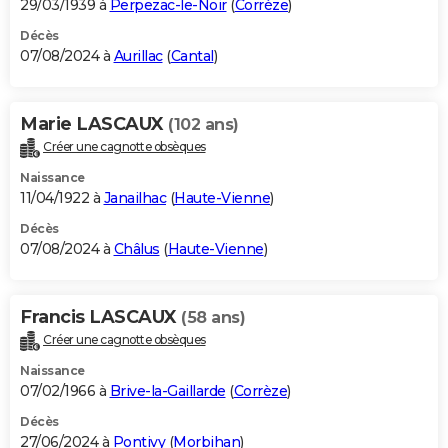
29/03/1939 à
Perpezac-le-Noir
(
Corrèze
)
Décès
07/08/2024 à
Aurillac
(
Cantal
)
Marie LASCAUX
(102 ans)
Créer une cagnotte obsèques
Naissance
11/04/1922 à
Janailhac
(
Haute-Vienne
)
Décès
07/08/2024 à
Châlus
(
Haute-Vienne
)
Francis LASCAUX
(58 ans)
Créer une cagnotte obsèques
Naissance
07/02/1966 à
Brive-la-Gaillarde
(
Corrèze
)
Décès
27/06/2024 à
Pontivy
(
Morbihan
)