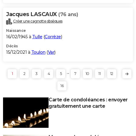
Jacques LASCAUX
(76 ans)
Créer une cagnotte obsèques
Naissance
16/02/1945 à
Tulle
(
Corrèze
)
Décès
15/12/2021 à
Toulon
(
Var
)
...
1
2
3
4
5
7
10
11
12
16
Carte de condoléances : envoyer
gratuitement une carte