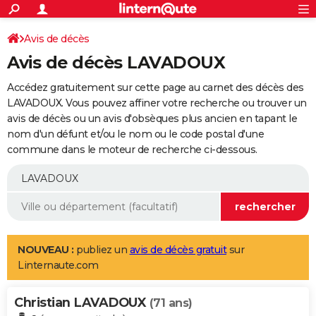
ACTUALITÉS
Connexion
S'inscrire
Avis de décès
Rechercher
Société
Education
Villes
Politique
Faits Divers
Monde
+
SPORT
Avis de décès LAVADOUX
Football
Cyclisme
Forum
Coupe du monde 2026
Tennis
Rugby
CULTURE
Accédez gratuitement sur cette page au carnet des décès des
TNT
Cinéma
Musique
Programme TV
Streaming
Sorties cinéma
+
LAVADOUX. Vous pouvez affiner votre recherche ou trouver un
FINANCE
avis de décès ou un avis d'obsèques plus ancien en tapant le
Impôts
Immobilier
Banque
Crédit
Retraite
Epargne
Risques naturels par ville
Assurance
AUTO
nom d'un défunt et/ou le nom ou le code postal d'une
commune dans le moteur de recherche ci-dessous.
Réserver un essai
Berlines
Forum auto
Essais
Citadines
SUV
+
HIGH-TECH
Meilleur smartphone
Ordinateurs
Guide high-tech
Mobiles
Internet
Jeux vidéo
+
BRICOLAGE
Aménagement intérieur
Cuisine
Jardinage
+
Forum
Extérieur
Salle de bains
Rangement
WEEK-END
Escapades
Expositions
Week-end nature
Guides de France
Patrimoine
Musées
+
LIFESTYLE
NOUVEAU :
publiez un
avis de décès gratuit
sur
Linternaute.com
Bien-être
Mode
+
Art de vivre
Loisirs
Modes de vie
SANTE
Christian LAVADOUX
Guide de la santé
Médicaments
+
Alimentation
Maladies
Sommeil
(71 ans)
VOYAGE