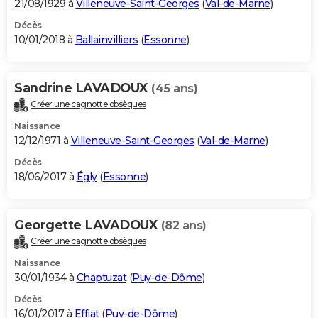
21/08/1929 à
Villeneuve-Saint-Georges
(
Val-de-Marne
)
Décès
10/01/2018 à
Ballainvilliers
(
Essonne
)
Sandrine LAVADOUX
(45 ans)
Créer une cagnotte obsèques
Naissance
12/12/1971 à
Villeneuve-Saint-Georges
(
Val-de-Marne
)
Décès
18/06/2017 à
Égly
(
Essonne
)
Georgette LAVADOUX
(82 ans)
Créer une cagnotte obsèques
Naissance
30/01/1934 à
Chaptuzat
(
Puy-de-Dôme
)
Décès
16/01/2017 à
Effiat
(
Puy-de-Dôme
)