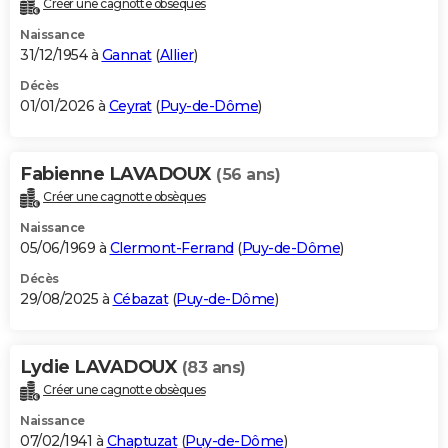
Créer une cagnotte obsèques
City break
Voyage de noces
Climat
Destinations
Voyage nature
Forum
+
PHOTO
Naissance
31/12/1954 à
Gannat
(
Allier
)
GUIDES D'ACHAT
Décès
01/01/2026 à
Ceyrat
(
Puy-de-Dôme
)
BONS PLANS
CARTE DE VOEUX
Fabienne LAVADOUX
(56 ans)
Carte Bonne année
Carte Pâques
Carte de Noël
Carte Saint-Valentin
Carte d'anniversaire
DICTIONNAIRE
Créer une cagnotte obsèques
Biographies
Expressions
Dictionnaire
Citations
Proverbes
PROGRAMME TV
Naissance
05/06/1969 à
Clermont-Ferrand
(
Puy-de-Dôme
)
COPAINS D'AVANT
Décès
29/08/2025 à
Cébazat
(
Puy-de-Dôme
)
Se connecter
Collèges
Universités
Service militaire
S'inscrire
Lycées
Primaires
Entreprises
Avis de recherche
AVIS DE DÉCÈS
FORUM
Lydie LAVADOUX
(83 ans)
Lifestyle
Sport
Television
Cinema
Bricolage
Culture
Auto
Voyage
Créer une cagnotte obsèques
Naissance
07/02/1941 à
Chaptuzat
(
Puy-de-Dôme
)