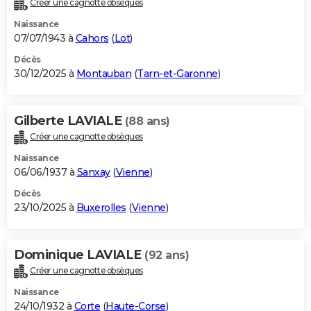
Créer une cagnotte obsèques
City break
Voyage de noces
Climat
Destinations
Voyage nature
Forum
+
PHOTO
Naissance
07/07/1943 à
Cahors
(
Lot
)
GUIDES D'ACHAT
Décès
30/12/2025 à
Montauban
(
Tarn-et-Garonne
)
BONS PLANS
CARTE DE VOEUX
Gilberte LAVIALE
(88 ans)
Carte Bonne année
Carte Pâques
Carte de Noël
Carte Saint-Valentin
Carte d'anniversaire
DICTIONNAIRE
Créer une cagnotte obsèques
Biographies
Expressions
Dictionnaire
Citations
Proverbes
PROGRAMME TV
Naissance
06/06/1937 à
Sanxay
(
Vienne
)
COPAINS D'AVANT
Décès
23/10/2025 à
Buxerolles
(
Vienne
)
Se connecter
Collèges
Universités
Service militaire
S'inscrire
Lycées
Primaires
Entreprises
Avis de recherche
AVIS DE DÉCÈS
FORUM
Dominique LAVIALE
(92 ans)
Lifestyle
Sport
Television
Cinema
Bricolage
Culture
Auto
Voyage
Créer une cagnotte obsèques
Naissance
24/10/1932 à
Corte
(
Haute-Corse
)