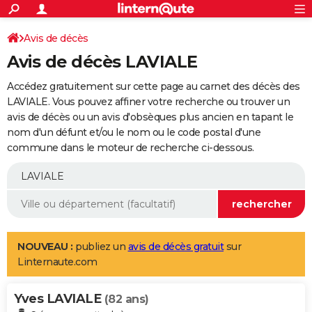
ACTUALITÉS
Connexion
S'inscrire
Avis de décès
Rechercher
Société
Education
Villes
Politique
Faits Divers
Monde
+
SPORT
Avis de décès LAVIALE
Football
Cyclisme
Forum
Coupe du monde 2026
Tennis
Rugby
CULTURE
Accédez gratuitement sur cette page au carnet des décès des
TNT
Cinéma
Musique
Programme TV
Streaming
Sorties cinéma
+
LAVIALE. Vous pouvez affiner votre recherche ou trouver un
FINANCE
avis de décès ou un avis d'obsèques plus ancien en tapant le
Impôts
Immobilier
Banque
Crédit
Retraite
Epargne
Risques naturels par ville
Assurance
AUTO
nom d'un défunt et/ou le nom ou le code postal d'une
commune dans le moteur de recherche ci-dessous.
Réserver un essai
Berlines
Forum auto
Essais
Citadines
SUV
+
HIGH-TECH
Meilleur smartphone
Ordinateurs
Guide high-tech
Mobiles
Internet
Jeux vidéo
+
BRICOLAGE
Aménagement intérieur
Cuisine
Jardinage
+
Forum
Extérieur
Salle de bains
Rangement
WEEK-END
Escapades
Expositions
Week-end nature
Guides de France
Patrimoine
Musées
+
LIFESTYLE
NOUVEAU :
publiez un
avis de décès gratuit
sur
Linternaute.com
Bien-être
Mode
+
Art de vivre
Loisirs
Modes de vie
SANTE
Yves LAVIALE
Guide de la santé
Médicaments
+
Alimentation
Maladies
Sommeil
(82 ans)
VOYAGE