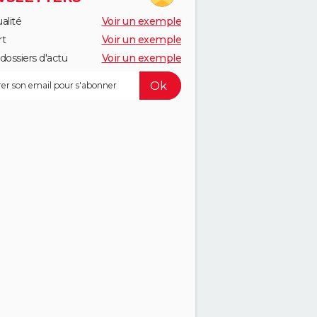
alité
Voir un exemple
rt
Voir un exemple
dossiers d'actu
Voir un exemple