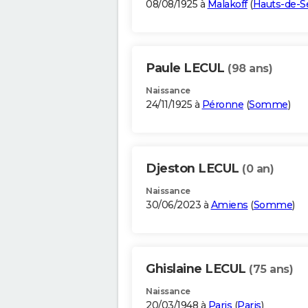
08/08/1925 à
Malakoff
(
Hauts-de-S
Paule LECUL
(98 ans)
Naissance
24/11/1925 à
Péronne
(
Somme
)
Djeston LECUL
(0 an)
Naissance
30/06/2023 à
Amiens
(
Somme
)
Ghislaine LECUL
(75 ans)
Naissance
20/03/1948 à
Paris
(
Paris
)