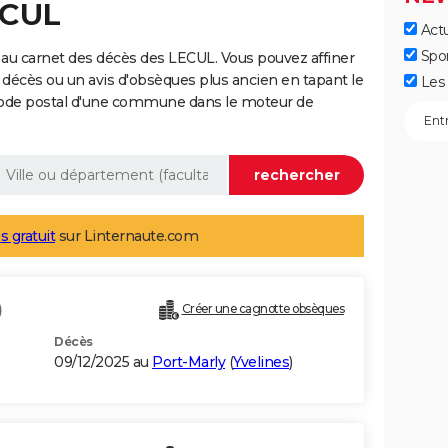
ECUL
Actu
Spo
au carnet des décès des LECUL. Vous pouvez affiner
 décès ou un avis d'obsèques plus ancien en tapant le
Les 
code postal d'une commune dans le moteur de
s gratuit
sur Linternaute.com
)
Créer une cagnotte obsèques
Décès
09/12/2025 au
Port-Marly
(
Yvelines
)