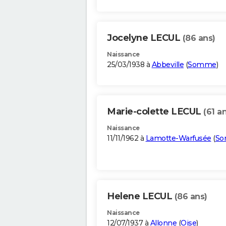
Jocelyne LECUL
(86 ans)
Naissance
25/03/1938 à
Abbeville
(
Somme
)
Marie-colette LECUL
(61 a
Naissance
11/11/1962 à
Lamotte-Warfusée
(
S
Helene LECUL
(86 ans)
Naissance
12/07/1937 à
Allonne
(
Oise
)