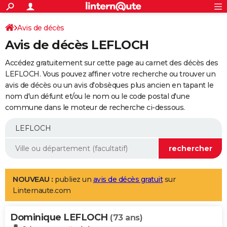
ACTUALITÉS
Connexion
S'inscrire
Avis de décès
Rechercher
Société
Education
Villes
Politique
Faits Divers
Monde
+
SPORT
Avis de décès LEFLOCH
Football
Cyclisme
Forum
Coupe du monde 2026
Tennis
Rugby
CULTURE
Accédez gratuitement sur cette page au carnet des décès des
TNT
Cinéma
Musique
Programme TV
Streaming
Sorties cinéma
+
LEFLOCH. Vous pouvez affiner votre recherche ou trouver un
FINANCE
avis de décès ou un avis d'obsèques plus ancien en tapant le
Impôts
Immobilier
Banque
Crédit
Retraite
Epargne
Risques naturels par ville
Assurance
AUTO
nom d'un défunt et/ou le nom ou le code postal d'une
commune dans le moteur de recherche ci-dessous.
Réserver un essai
Berlines
Forum auto
Essais
Citadines
SUV
+
HIGH-TECH
Meilleur smartphone
Ordinateurs
Guide high-tech
Mobiles
Internet
Jeux vidéo
+
BRICOLAGE
Aménagement intérieur
Cuisine
Jardinage
+
Forum
Extérieur
Salle de bains
Rangement
WEEK-END
Escapades
Expositions
Week-end nature
Guides de France
Patrimoine
Musées
+
LIFESTYLE
NOUVEAU :
publiez un
avis de décès gratuit
sur
Linternaute.com
Bien-être
Mode
+
Art de vivre
Loisirs
Modes de vie
SANTE
Dominique LEFLOCH
Guide de la santé
Médicaments
+
Alimentation
Maladies
Sommeil
(73 ans)
VOYAGE