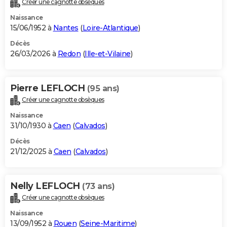
Créer une cagnotte obsèques
City break
Voyage de noces
Climat
Destinations
Voyage nature
Forum
+
PHOTO
Naissance
15/06/1952 à
Nantes
(
Loire-Atlantique
)
GUIDES D'ACHAT
Décès
26/03/2026 à
Redon
(
Ille-et-Vilaine
)
BONS PLANS
CARTE DE VOEUX
Pierre LEFLOCH
(95 ans)
Carte Bonne année
Carte Pâques
Carte de Noël
Carte Saint-Valentin
Carte d'anniversaire
DICTIONNAIRE
Créer une cagnotte obsèques
Biographies
Expressions
Dictionnaire
Citations
Proverbes
PROGRAMME TV
Naissance
31/10/1930 à
Caen
(
Calvados
)
COPAINS D'AVANT
Décès
21/12/2025 à
Caen
(
Calvados
)
Se connecter
Collèges
Universités
Service militaire
S'inscrire
Lycées
Primaires
Entreprises
Avis de recherche
AVIS DE DÉCÈS
FORUM
Nelly LEFLOCH
(73 ans)
Lifestyle
Sport
Television
Cinema
Bricolage
Culture
Auto
Voyage
Créer une cagnotte obsèques
Naissance
13/09/1952 à
Rouen
(
Seine-Maritime
)