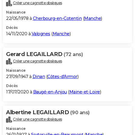
Créer une cagnotte obsèques
Naissance
22/05/1978 à
Cherbourg-en-Cotentin
(
Manche
)
Décès
14/11/2020 à
Valognes
(
Manche
)
Gerard LEGAILLARD
(72 ans)
Créer une cagnotte obsèques
Naissance
27/09/1947 à
Dinan
(
Côtes-d'Armor
)
Décès
17/07/2020 à
Baugé-en-Anjou
(
Maine-et-Loire
)
Albertine LEGAILLARD
(90 ans)
Créer une cagnotte obsèques
Naissance
26/11/1927 à
Sortosville-en-Beaumont
(
Manche
)