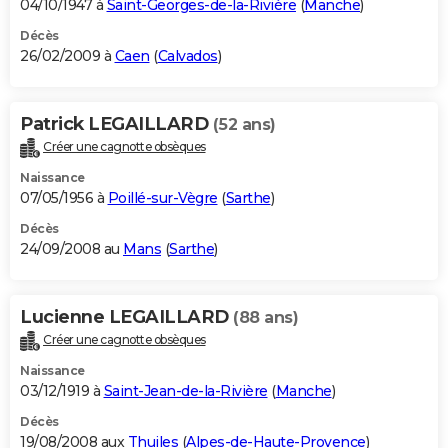
04/10/1947 à
Saint-Georges-de-la-Rivière
(
Manche
)
Décès
26/02/2009 à
Caen
(
Calvados
)
Patrick LEGAILLARD
(52 ans)
Créer une cagnotte obsèques
Naissance
07/05/1956 à
Poillé-sur-Vègre
(
Sarthe
)
Décès
24/09/2008 au
Mans
(
Sarthe
)
Lucienne LEGAILLARD
(88 ans)
Créer une cagnotte obsèques
Naissance
03/12/1919 à
Saint-Jean-de-la-Rivière
(
Manche
)
Décès
19/08/2008 aux
Thuiles
(
Alpes-de-Haute-Provence
)