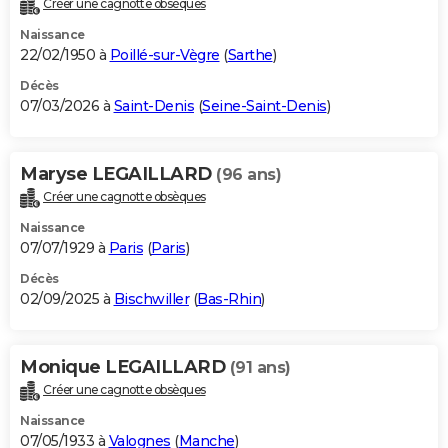
Créer une cagnotte obsèques
City break
Voyage de noces
Climat
Destinations
Voyage nature
Forum
+
PHOTO
Naissance
22/02/1950 à
Poillé-sur-Vègre
(
Sarthe
)
GUIDES D'ACHAT
Décès
07/03/2026 à
Saint-Denis
(
Seine-Saint-Denis
)
BONS PLANS
CARTE DE VOEUX
Maryse LEGAILLARD
(96 ans)
Carte Bonne année
Carte Pâques
Carte de Noël
Carte Saint-Valentin
Carte d'anniversaire
DICTIONNAIRE
Créer une cagnotte obsèques
Biographies
Expressions
Dictionnaire
Citations
Proverbes
PROGRAMME TV
Naissance
07/07/1929 à
Paris
(
Paris
)
COPAINS D'AVANT
Décès
02/09/2025 à
Bischwiller
(
Bas-Rhin
)
Se connecter
Collèges
Universités
Service militaire
S'inscrire
Lycées
Primaires
Entreprises
Avis de recherche
AVIS DE DÉCÈS
FORUM
Monique LEGAILLARD
(91 ans)
Lifestyle
Sport
Television
Cinema
Bricolage
Culture
Auto
Voyage
Créer une cagnotte obsèques
Naissance
07/05/1933 à
Valognes
(
Manche
)