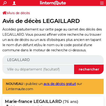
ACTUALITÉS
Connexion
S'inscrire
Avis de décès
Rechercher
Société
Education
Villes
Politique
Faits Divers
Monde
+
SPORT
Avis de décès LEGAILLARD
Football
Cyclisme
Forum
Coupe du monde 2026
Tennis
Rugby
CULTURE
Accédez gratuitement sur cette page au carnet des décès des
TNT
Cinéma
Musique
Programme TV
Streaming
Sorties cinéma
+
LEGAILLARD. Vous pouvez affiner votre recherche ou trouver
FINANCE
un avis de décès ou un avis d'obsèques plus ancien en tapant
Impôts
Immobilier
Banque
Crédit
Retraite
Epargne
Risques naturels par ville
Assurance
AUTO
le nom d'un défunt et/ou le nom ou le code postal d'une
commune dans le moteur de recherche ci-dessous.
Réserver un essai
Berlines
Forum auto
Essais
Citadines
SUV
+
HIGH-TECH
Meilleur smartphone
Ordinateurs
Guide high-tech
Mobiles
Internet
Jeux vidéo
+
BRICOLAGE
Aménagement intérieur
Cuisine
Jardinage
+
Forum
Extérieur
Salle de bains
Rangement
WEEK-END
Escapades
Expositions
Week-end nature
Guides de France
Patrimoine
Musées
+
LIFESTYLE
NOUVEAU :
publiez un
avis de décès gratuit
sur
Linternaute.com
Bien-être
Mode
+
Art de vivre
Loisirs
Modes de vie
SANTE
Marie-france LEGAILLARD
Guide de la santé
Médicaments
+
Alimentation
Maladies
Sommeil
(76 ans)
VOYAGE