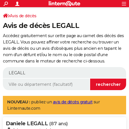
ACTUALITÉS
Connexion
S'inscrire
Avis de décès
Rechercher
Société
Education
Villes
Politique
Faits Divers
Monde
+
SPORT
Avis de décès LEGALL
Football
Cyclisme
Forum
Coupe du monde 2026
Tennis
Rugby
CULTURE
Accédez gratuitement sur cette page au carnet des décès des
TNT
Cinéma
Musique
Programme TV
Streaming
Sorties cinéma
+
LEGALL. Vous pouvez affiner votre recherche ou trouver un
FINANCE
avis de décès ou un avis d'obsèques plus ancien en tapant le
Impôts
Immobilier
Banque
Crédit
Retraite
Epargne
Risques naturels par ville
Assurance
AUTO
nom d'un défunt et/ou le nom ou le code postal d'une
commune dans le moteur de recherche ci-dessous.
Réserver un essai
Berlines
Forum auto
Essais
Citadines
SUV
+
HIGH-TECH
Meilleur smartphone
Ordinateurs
Guide high-tech
Mobiles
Internet
Jeux vidéo
+
BRICOLAGE
Aménagement intérieur
Cuisine
Jardinage
+
Forum
Extérieur
Salle de bains
Rangement
WEEK-END
Escapades
Expositions
Week-end nature
Guides de France
Patrimoine
Musées
+
LIFESTYLE
NOUVEAU :
publiez un
avis de décès gratuit
sur
Linternaute.com
Bien-être
Mode
+
Art de vivre
Loisirs
Modes de vie
SANTE
Daniele LEGALL
Guide de la santé
Médicaments
+
Alimentation
Maladies
Sommeil
(87 ans)
VOYAGE