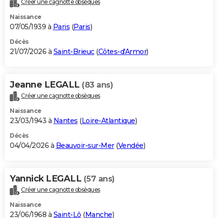
Créer une cagnotte obsèques
City break
Voyage de noces
Climat
Destinations
Voyage nature
Forum
+
PHOTO
Naissance
07/05/1939 à
Paris
(
Paris
)
GUIDES D'ACHAT
Décès
21/07/2026 à
Saint-Brieuc
(
Côtes-d'Armor
)
BONS PLANS
CARTE DE VOEUX
Jeanne LEGALL
(83 ans)
Carte Bonne année
Carte Pâques
Carte de Noël
Carte Saint-Valentin
Carte d'anniversaire
DICTIONNAIRE
Créer une cagnotte obsèques
Biographies
Expressions
Dictionnaire
Citations
Proverbes
PROGRAMME TV
Naissance
23/03/1943 à
Nantes
(
Loire-Atlantique
)
COPAINS D'AVANT
Décès
04/04/2026 à
Beauvoir-sur-Mer
(
Vendée
)
Se connecter
Collèges
Universités
Service militaire
S'inscrire
Lycées
Primaires
Entreprises
Avis de recherche
AVIS DE DÉCÈS
FORUM
Yannick LEGALL
(57 ans)
Lifestyle
Sport
Television
Cinema
Bricolage
Culture
Auto
Voyage
Créer une cagnotte obsèques
Naissance
23/06/1968 à
Saint-Lô
(
Manche
)