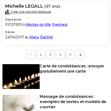
Michelle LEGALL
(87 ans)
Créer une cagnotte obsèques
Naissance
31/12/1929 à
Mantes-la-Ville
(
Yvelines
)
Décès
22/04/2017 au
Mans
(
Sarthe
)
1
2
3
4
5
Carte de condoléances : envoyer
gratuitement une carte
Message de condoléances :
exemples de textes et modèle de
courrier