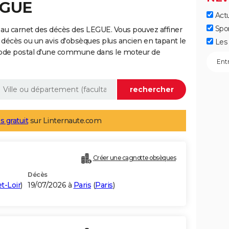
EGUE
Actu
Spo
 au carnet des décès des LEGUE. Vous pouvez affiner
 décès ou un avis d'obsèques plus ancien en tapant le
Les 
code postal d'une commune dans le moteur de
s gratuit
sur Linternaute.com
Créer une cagnotte obsèques
Décès
t-Loir
)
19/07/2026 à
Paris
(
Paris
)