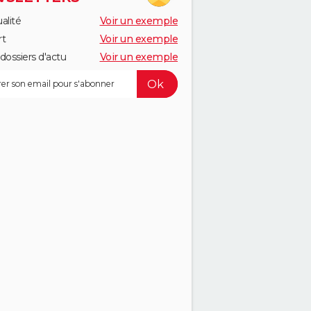
alité
Voir un exemple
rt
Voir un exemple
dossiers d'actu
Voir un exemple