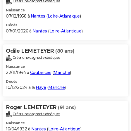
Créer une cagnotte obsèques
City break
Voyage de noces
Climat
Destinations
Voyage nature
Forum
+
PHOTO
Naissance
07/12/1958 à
Nantes
(
Loire-Atlantique
)
GUIDES D'ACHAT
Décès
07/01/2026 à
Nantes
(
Loire-Atlantique
)
BONS PLANS
CARTE DE VOEUX
Odile LEMETEYER
(80 ans)
Carte Bonne année
Carte Pâques
Carte de Noël
Carte Saint-Valentin
Carte d'anniversaire
DICTIONNAIRE
Créer une cagnotte obsèques
Biographies
Expressions
Dictionnaire
Citations
Proverbes
PROGRAMME TV
Naissance
22/11/1944 à
Coutances
(
Manche
)
COPAINS D'AVANT
Décès
10/12/2024 à la
Haye
(
Manche
)
Se connecter
Collèges
Universités
Service militaire
S'inscrire
Lycées
Primaires
Entreprises
Avis de recherche
AVIS DE DÉCÈS
FORUM
Roger LEMETEYER
(91 ans)
Lifestyle
Sport
Television
Cinema
Bricolage
Culture
Auto
Voyage
Créer une cagnotte obsèques
Naissance
16/04/1932 à
Nantes
(
Loire-Atlantique
)