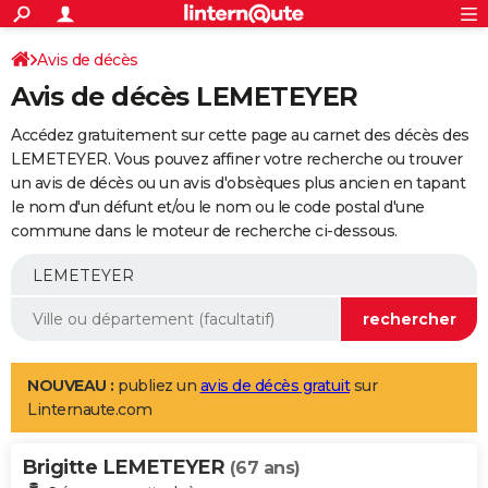
ACTUALITÉS
Connexion
S'inscrire
Avis de décès
Rechercher
Société
Education
Villes
Politique
Faits Divers
Monde
+
SPORT
Avis de décès LEMETEYER
Football
Cyclisme
Forum
Coupe du monde 2026
Tennis
Rugby
CULTURE
Accédez gratuitement sur cette page au carnet des décès des
TNT
Cinéma
Musique
Programme TV
Streaming
Sorties cinéma
+
LEMETEYER. Vous pouvez affiner votre recherche ou trouver
FINANCE
un avis de décès ou un avis d'obsèques plus ancien en tapant
Impôts
Immobilier
Banque
Crédit
Retraite
Epargne
Risques naturels par ville
Assurance
AUTO
le nom d'un défunt et/ou le nom ou le code postal d'une
commune dans le moteur de recherche ci-dessous.
Réserver un essai
Berlines
Forum auto
Essais
Citadines
SUV
+
HIGH-TECH
Meilleur smartphone
Ordinateurs
Guide high-tech
Mobiles
Internet
Jeux vidéo
+
BRICOLAGE
Aménagement intérieur
Cuisine
Jardinage
+
Forum
Extérieur
Salle de bains
Rangement
WEEK-END
Escapades
Expositions
Week-end nature
Guides de France
Patrimoine
Musées
+
LIFESTYLE
NOUVEAU :
publiez un
avis de décès gratuit
sur
Linternaute.com
Bien-être
Mode
+
Art de vivre
Loisirs
Modes de vie
SANTE
Brigitte LEMETEYER
Guide de la santé
Médicaments
+
Alimentation
Maladies
Sommeil
(67 ans)
VOYAGE