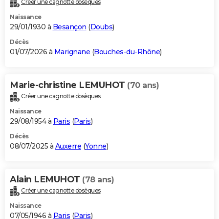
Créer une cagnotte obsèques
City break
Voyage de noces
Climat
Destinations
Voyage nature
Forum
+
PHOTO
Naissance
29/01/1930 à
Besançon
(
Doubs
)
GUIDES D'ACHAT
Décès
01/07/2026 à
Marignane
(
Bouches-du-Rhône
)
BONS PLANS
CARTE DE VOEUX
Marie-christine LEMUHOT
(70 ans)
Carte Bonne année
Carte Pâques
Carte de Noël
Carte Saint-Valentin
Carte d'anniversaire
DICTIONNAIRE
Créer une cagnotte obsèques
Biographies
Expressions
Dictionnaire
Citations
Proverbes
PROGRAMME TV
Naissance
29/08/1954 à
Paris
(
Paris
)
COPAINS D'AVANT
Décès
08/07/2025 à
Auxerre
(
Yonne
)
Se connecter
Collèges
Universités
Service militaire
S'inscrire
Lycées
Primaires
Entreprises
Avis de recherche
AVIS DE DÉCÈS
FORUM
Alain LEMUHOT
(78 ans)
Lifestyle
Sport
Television
Cinema
Bricolage
Culture
Auto
Voyage
Créer une cagnotte obsèques
Naissance
07/05/1946 à
Paris
(
Paris
)