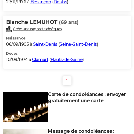
27/11/1976 à
Besançon
(
Doubs
)
Blanche LEMUHOT
(69 ans)
Créer une cagnotte obsèques
Naissance
06/09/1905 à
Saint-Denis
(
Seine-Saint-Denis
)
Décès
10/09/1974 à
Clamart
(
Hauts-de-Seine
)
1
Carte de condoléances : envoyer
gratuitement une carte
Message de condoléances :