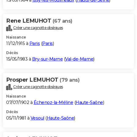
13/05/1984 à
Issy-les-Moulineaux
(
Hauts-de-Seine
)
Rene LEMUHOT
(67 ans)
Créer une cagnotte obsèques
Naissance
11/12/1915 à
Paris
(
Paris
)
Décès
15/05/1983 à
Bry-sur-Marne
(
Val-de-Marne
)
Prosper LEMUHOT
(79 ans)
Créer une cagnotte obsèques
Naissance
07/07/1902 à
Échenoz-la-Méline
(
Haute-Saône
)
Décès
05/11/1981 à
Vesoul
(
Haute-Saône
)