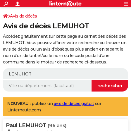
ACTUALITÉS
Connexion
S'inscrire
Avis de décès
Rechercher
Société
Education
Villes
Politique
Faits Divers
Monde
+
SPORT
Avis de décès LEMUHOT
Football
Cyclisme
Forum
Coupe du monde 2026
Tennis
Rugby
CULTURE
Accédez gratuitement sur cette page au carnet des décès des
TNT
Cinéma
Musique
Programme TV
Streaming
Sorties cinéma
+
LEMUHOT. Vous pouvez affiner votre recherche ou trouver un
FINANCE
avis de décès ou un avis d'obsèques plus ancien en tapant le
Impôts
Immobilier
Banque
Crédit
Retraite
Epargne
Risques naturels par ville
Assurance
AUTO
nom d'un défunt et/ou le nom ou le code postal d'une
commune dans le moteur de recherche ci-dessous.
Réserver un essai
Berlines
Forum auto
Essais
Citadines
SUV
+
HIGH-TECH
Meilleur smartphone
Ordinateurs
Guide high-tech
Mobiles
Internet
Jeux vidéo
+
BRICOLAGE
Aménagement intérieur
Cuisine
Jardinage
+
Forum
Extérieur
Salle de bains
Rangement
WEEK-END
Escapades
Expositions
Week-end nature
Guides de France
Patrimoine
Musées
+
LIFESTYLE
NOUVEAU :
publiez un
avis de décès gratuit
sur
Linternaute.com
Bien-être
Mode
+
Art de vivre
Loisirs
Modes de vie
SANTE
Paul LEMUHOT
Guide de la santé
Médicaments
+
Alimentation
Maladies
Sommeil
(96 ans)
VOYAGE