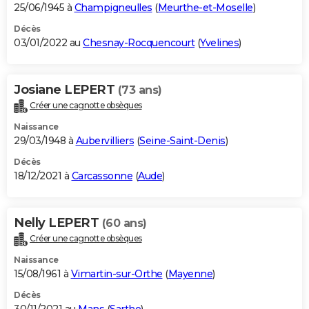
25/06/1945 à
Champigneulles
(
Meurthe-et-Moselle
)
Décès
03/01/2022 au
Chesnay-Rocquencourt
(
Yvelines
)
Josiane LEPERT
(73 ans)
Créer une cagnotte obsèques
Naissance
29/03/1948 à
Aubervilliers
(
Seine-Saint-Denis
)
Décès
18/12/2021 à
Carcassonne
(
Aude
)
Nelly LEPERT
(60 ans)
Créer une cagnotte obsèques
Naissance
15/08/1961 à
Vimartin-sur-Orthe
(
Mayenne
)
Décès