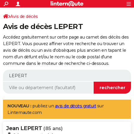
ACTUALITÉS
Connexion
S'inscrire
Avis de décès
Rechercher
Société
Education
Villes
Politique
Faits Divers
Monde
+
SPORT
Avis de décès LEPERT
Football
Cyclisme
Forum
Coupe du monde 2026
Tennis
Rugby
CULTURE
Accédez gratuitement sur cette page au carnet des décès des
TNT
Cinéma
Musique
Programme TV
Streaming
Sorties cinéma
+
LEPERT. Vous pouvez affiner votre recherche ou trouver un
FINANCE
avis de décès ou un avis d'obsèques plus ancien en tapant le
Impôts
Immobilier
Banque
Crédit
Retraite
Epargne
Risques naturels par ville
Assurance
AUTO
nom d'un défunt et/ou le nom ou le code postal d'une
commune dans le moteur de recherche ci-dessous.
Réserver un essai
Berlines
Forum auto
Essais
Citadines
SUV
+
HIGH-TECH
Meilleur smartphone
Ordinateurs
Guide high-tech
Mobiles
Internet
Jeux vidéo
+
BRICOLAGE
Aménagement intérieur
Cuisine
Jardinage
+
Forum
Extérieur
Salle de bains
Rangement
WEEK-END
Escapades
Expositions
Week-end nature
Guides de France
Patrimoine
Musées
+
LIFESTYLE
NOUVEAU :
publiez un
avis de décès gratuit
sur
Linternaute.com
Bien-être
Mode
+
Art de vivre
Loisirs
Modes de vie
SANTE
Jean LEPERT
Guide de la santé
Médicaments
+
Alimentation
Maladies
Sommeil
(85 ans)
VOYAGE