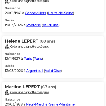
Créer une cagnotte obsèques
City break
Voyage de noces
Climat
Destinations
Voyage nature
Forum
+
PHOTO
Naissance
20/01/1941 à
Gennevilliers
(
Hauts-de-Seine
)
GUIDES D'ACHAT
Décès
19/03/2026 à
Pontoise
(
Val-d'Oise
)
BONS PLANS
CARTE DE VOEUX
Helene LEPERT
(88 ans)
Carte Bonne année
Carte Pâques
Carte de Noël
Carte Saint-Valentin
Carte d'anniversaire
DICTIONNAIRE
Créer une cagnotte obsèques
Biographies
Expressions
Dictionnaire
Citations
Proverbes
PROGRAMME TV
Naissance
13/11/1937 à
Paris
(
Paris
)
COPAINS D'AVANT
Décès
13/03/2026 à
Argenteuil
(
Val-d'Oise
)
Se connecter
Collèges
Universités
Service militaire
S'inscrire
Lycées
Primaires
Entreprises
Avis de recherche
AVIS DE DÉCÈS
FORUM
Martine LEPERT
(67 ans)
Lifestyle
Sport
Television
Cinema
Bricolage
Culture
Auto
Voyage
Créer une cagnotte obsèques
Naissance
20/03/1958 à
Neuf-Marché
(
Seine-Maritime
)