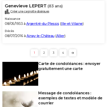
Genevieve LEPERT
(83 ans)
Créer une cagnotte obsèques
Naissance
08/05/1933 à
Argentré-du-Plessis
(
Ille-et-Vilaine
)
Décès
08/07/2016 à
Ainay-le-Château
(
Allier
)
1
2
3
4
Carte de condoléances : envoyer
gratuitement une carte
Message de condoléances :
exemples de textes et modèle de
courrier