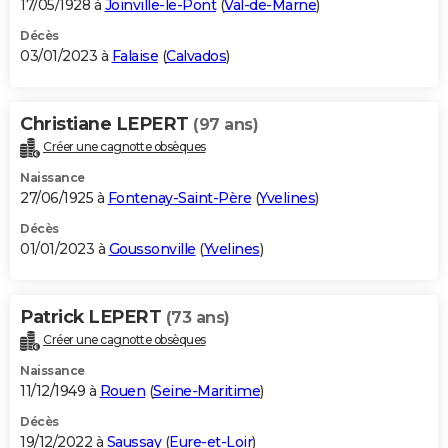
17/05/1928 à
Joinville-le-Pont
(
Val-de-Marne
)
Décès
03/01/2023 à
Falaise
(
Calvados
)
Christiane LEPERT
(97 ans)
Créer une cagnotte obsèques
Naissance
27/06/1925 à
Fontenay-Saint-Père
(
Yvelines
)
Décès
01/01/2023 à
Goussonville
(
Yvelines
)
Patrick LEPERT
(73 ans)
Créer une cagnotte obsèques
Naissance
11/12/1949 à
Rouen
(
Seine-Maritime
)
Décès
19/12/2022 à
Saussay
(
Eure-et-Loir
)