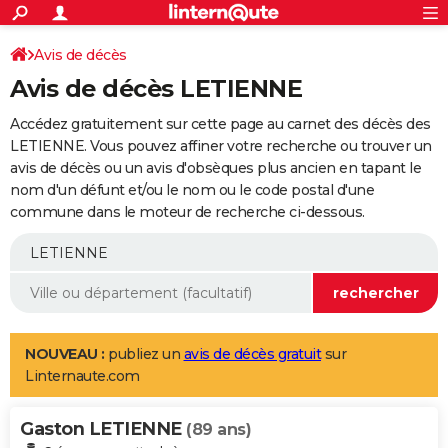
ACTUALITÉS
Connexion
S'inscrire
Avis de décès
Rechercher
Société
Education
Villes
Politique
Faits Divers
Monde
+
SPORT
Avis de décès LETIENNE
Football
Cyclisme
Forum
Coupe du monde 2026
Tennis
Rugby
CULTURE
Accédez gratuitement sur cette page au carnet des décès des
TNT
Cinéma
Musique
Programme TV
Streaming
Sorties cinéma
+
LETIENNE. Vous pouvez affiner votre recherche ou trouver un
FINANCE
avis de décès ou un avis d'obsèques plus ancien en tapant le
Impôts
Immobilier
Banque
Crédit
Retraite
Epargne
Risques naturels par ville
Assurance
AUTO
nom d'un défunt et/ou le nom ou le code postal d'une
commune dans le moteur de recherche ci-dessous.
Réserver un essai
Berlines
Forum auto
Essais
Citadines
SUV
+
HIGH-TECH
Meilleur smartphone
Ordinateurs
Guide high-tech
Mobiles
Internet
Jeux vidéo
+
BRICOLAGE
Aménagement intérieur
Cuisine
Jardinage
+
Forum
Extérieur
Salle de bains
Rangement
WEEK-END
Escapades
Expositions
Week-end nature
Guides de France
Patrimoine
Musées
+
LIFESTYLE
NOUVEAU :
publiez un
avis de décès gratuit
sur
Linternaute.com
Bien-être
Mode
+
Art de vivre
Loisirs
Modes de vie
SANTE
Gaston LETIENNE
Guide de la santé
Médicaments
+
Alimentation
Maladies
Sommeil
(89 ans)
VOYAGE