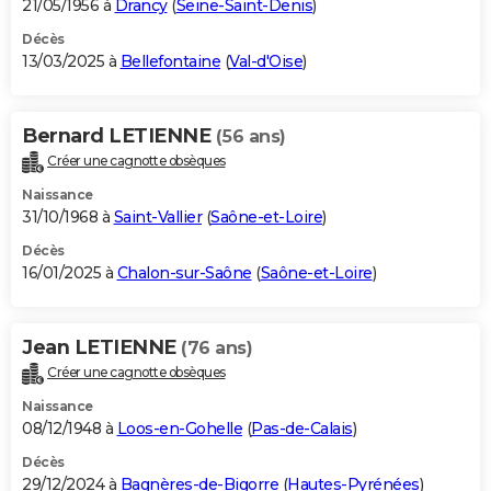
21/05/1956 à
Drancy
(
Seine-Saint-Denis
)
Décès
13/03/2025 à
Bellefontaine
(
Val-d'Oise
)
Bernard LETIENNE
(56 ans)
Créer une cagnotte obsèques
Naissance
31/10/1968 à
Saint-Vallier
(
Saône-et-Loire
)
Décès
16/01/2025 à
Chalon-sur-Saône
(
Saône-et-Loire
)
Jean LETIENNE
(76 ans)
Créer une cagnotte obsèques
Naissance
08/12/1948 à
Loos-en-Gohelle
(
Pas-de-Calais
)
Décès
29/12/2024 à
Bagnères-de-Bigorre
(
Hautes-Pyrénées
)