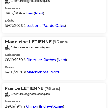
Créer une cagnotte obsèques
City break
Voyage de noces
Climat
Destinations
Voyage nature
Forum
+
PHOTO
Naissance
28/12/1936 à
Illies
(
Nord
)
GUIDES D'ACHAT
Décès
15/07/2026 à
Lestrem
(
Pas-de-Calais
)
BONS PLANS
CARTE DE VOEUX
Madeleine LETIENNE
(95 ans)
Carte Bonne année
Carte Pâques
Carte de Noël
Carte Saint-Valentin
Carte d'anniversaire
DICTIONNAIRE
Créer une cagnotte obsèques
Biographies
Expressions
Dictionnaire
Citations
Proverbes
PROGRAMME TV
Naissance
08/10/1930 à
Flines-lez-Raches
(
Nord
)
COPAINS D'AVANT
Décès
14/06/2026 à
Marchiennes
(
Nord
)
Se connecter
Collèges
Universités
Service militaire
S'inscrire
Lycées
Primaires
Entreprises
Avis de recherche
AVIS DE DÉCÈS
FORUM
France LETIENNE
(78 ans)
Lifestyle
Sport
Television
Cinema
Bricolage
Culture
Auto
Voyage
Créer une cagnotte obsèques
Naissance
24/05/1947 à
Chinon
(
Indre-et-Loire
)