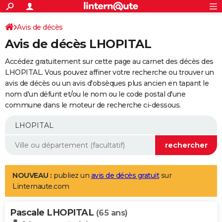
ACTUALITÉS
Connexion
S'inscrire
Avis de décès
Rechercher
Société
Education
Villes
Politique
Faits Divers
Monde
+
SPORT
Avis de décès LHOPITAL
Football
Cyclisme
Forum
Coupe du monde 2026
Tennis
Rugby
CULTURE
Accédez gratuitement sur cette page au carnet des décès des
TNT
Cinéma
Musique
Programme TV
Streaming
Sorties cinéma
+
LHOPITAL. Vous pouvez affiner votre recherche ou trouver un
FINANCE
avis de décès ou un avis d'obsèques plus ancien en tapant le
Impôts
Immobilier
Banque
Crédit
Retraite
Epargne
Risques naturels par ville
Assurance
AUTO
nom d'un défunt et/ou le nom ou le code postal d'une
commune dans le moteur de recherche ci-dessous.
Réserver un essai
Berlines
Forum auto
Essais
Citadines
SUV
+
HIGH-TECH
Meilleur smartphone
Ordinateurs
Guide high-tech
Mobiles
Internet
Jeux vidéo
+
BRICOLAGE
Aménagement intérieur
Cuisine
Jardinage
+
Forum
Extérieur
Salle de bains
Rangement
WEEK-END
Escapades
Expositions
Week-end nature
Guides de France
Patrimoine
Musées
+
LIFESTYLE
NOUVEAU :
publiez un
avis de décès gratuit
sur
Linternaute.com
Bien-être
Mode
+
Art de vivre
Loisirs
Modes de vie
SANTE
Pascale LHOPITAL
Guide de la santé
Médicaments
+
Alimentation
Maladies
Sommeil
(65 ans)
VOYAGE