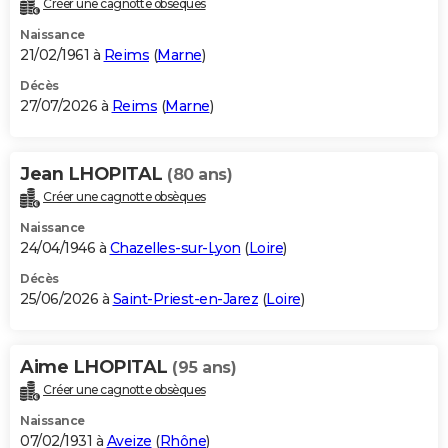
Créer une cagnotte obsèques
City break
Voyage de noces
Climat
Destinations
Voyage nature
Forum
+
PHOTO
Naissance
21/02/1961 à
Reims
(
Marne
)
GUIDES D'ACHAT
Décès
27/07/2026 à
Reims
(
Marne
)
BONS PLANS
CARTE DE VOEUX
Jean LHOPITAL
(80 ans)
Carte Bonne année
Carte Pâques
Carte de Noël
Carte Saint-Valentin
Carte d'anniversaire
DICTIONNAIRE
Créer une cagnotte obsèques
Biographies
Expressions
Dictionnaire
Citations
Proverbes
PROGRAMME TV
Naissance
24/04/1946 à
Chazelles-sur-Lyon
(
Loire
)
COPAINS D'AVANT
Décès
25/06/2026 à
Saint-Priest-en-Jarez
(
Loire
)
Se connecter
Collèges
Universités
Service militaire
S'inscrire
Lycées
Primaires
Entreprises
Avis de recherche
AVIS DE DÉCÈS
FORUM
Aime LHOPITAL
(95 ans)
Lifestyle
Sport
Television
Cinema
Bricolage
Culture
Auto
Voyage
Créer une cagnotte obsèques
Naissance
07/02/1931 à
Aveize
(
Rhône
)