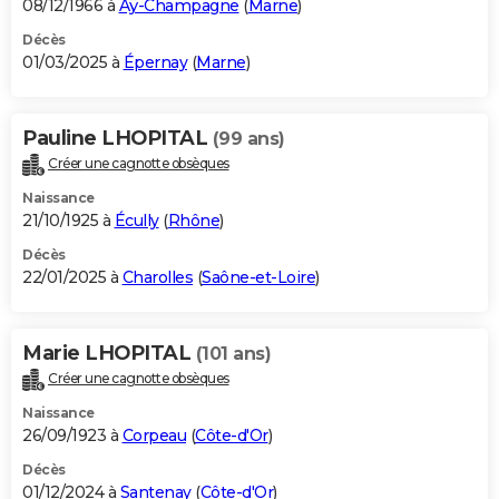
08/12/1966 à
Aÿ-Champagne
(
Marne
)
Décès
01/03/2025 à
Épernay
(
Marne
)
Pauline LHOPITAL
(99 ans)
Créer une cagnotte obsèques
Naissance
21/10/1925 à
Écully
(
Rhône
)
Décès
22/01/2025 à
Charolles
(
Saône-et-Loire
)
Marie LHOPITAL
(101 ans)
Créer une cagnotte obsèques
Naissance
26/09/1923 à
Corpeau
(
Côte-d'Or
)
Décès
01/12/2024 à
Santenay
(
Côte-d'Or
)