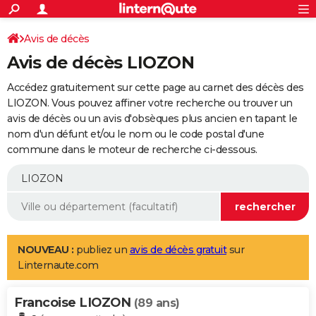
ACTUALITÉS
Connexion
S'inscrire
Avis de décès
Rechercher
Société
Education
Villes
Politique
Faits Divers
Monde
+
SPORT
Avis de décès LIOZON
Football
Cyclisme
Forum
Coupe du monde 2026
Tennis
Rugby
CULTURE
Accédez gratuitement sur cette page au carnet des décès des
TNT
Cinéma
Musique
Programme TV
Streaming
Sorties cinéma
+
LIOZON. Vous pouvez affiner votre recherche ou trouver un
FINANCE
avis de décès ou un avis d'obsèques plus ancien en tapant le
Impôts
Immobilier
Banque
Crédit
Retraite
Epargne
Risques naturels par ville
Assurance
AUTO
nom d'un défunt et/ou le nom ou le code postal d'une
commune dans le moteur de recherche ci-dessous.
Réserver un essai
Berlines
Forum auto
Essais
Citadines
SUV
+
HIGH-TECH
Meilleur smartphone
Ordinateurs
Guide high-tech
Mobiles
Internet
Jeux vidéo
+
BRICOLAGE
Aménagement intérieur
Cuisine
Jardinage
+
Forum
Extérieur
Salle de bains
Rangement
WEEK-END
Escapades
Expositions
Week-end nature
Guides de France
Patrimoine
Musées
+
LIFESTYLE
NOUVEAU :
publiez un
avis de décès gratuit
sur
Linternaute.com
Bien-être
Mode
+
Art de vivre
Loisirs
Modes de vie
SANTE
Francoise LIOZON
Guide de la santé
Médicaments
+
Alimentation
Maladies
Sommeil
(89 ans)
VOYAGE