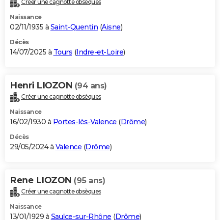
Créer une cagnotte obsèques
City break
Voyage de noces
Climat
Destinations
Voyage nature
Forum
+
PHOTO
Naissance
02/11/1935 à
Saint-Quentin
(
Aisne
)
GUIDES D'ACHAT
Décès
14/07/2025 à
Tours
(
Indre-et-Loire
)
BONS PLANS
CARTE DE VOEUX
Henri LIOZON
(94 ans)
Carte Bonne année
Carte Pâques
Carte de Noël
Carte Saint-Valentin
Carte d'anniversaire
DICTIONNAIRE
Créer une cagnotte obsèques
Biographies
Expressions
Dictionnaire
Citations
Proverbes
PROGRAMME TV
Naissance
16/02/1930 à
Portes-lès-Valence
(
Drôme
)
COPAINS D'AVANT
Décès
29/05/2024 à
Valence
(
Drôme
)
Se connecter
Collèges
Universités
Service militaire
S'inscrire
Lycées
Primaires
Entreprises
Avis de recherche
AVIS DE DÉCÈS
FORUM
Rene LIOZON
(95 ans)
Lifestyle
Sport
Television
Cinema
Bricolage
Culture
Auto
Voyage
Créer une cagnotte obsèques
Naissance
13/01/1929 à
Saulce-sur-Rhône
(
Drôme
)