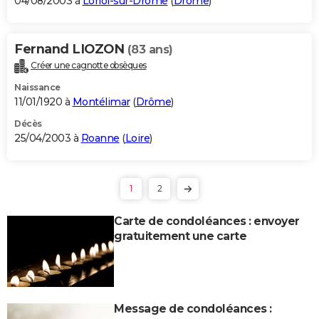
04/08/2003 à
Loriol-sur-Drôme
(
Drôme
)
Fernand LIOZON
(83 ans)
Créer une cagnotte obsèques
Naissance
11/01/1920 à
Montélimar
(
Drôme
)
Décès
25/04/2003 à
Roanne
(
Loire
)
1
2
Carte de condoléances : envoyer
gratuitement une carte
Message de condoléances :