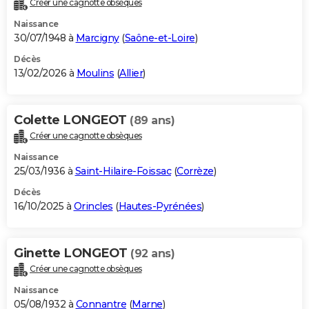
Créer une cagnotte obsèques
City break
Voyage de noces
Climat
Destinations
Voyage nature
Forum
+
PHOTO
Naissance
30/07/1948 à
Marcigny
(
Saône-et-Loire
)
GUIDES D'ACHAT
Décès
13/02/2026 à
Moulins
(
Allier
)
BONS PLANS
CARTE DE VOEUX
Colette LONGEOT
(89 ans)
Carte Bonne année
Carte Pâques
Carte de Noël
Carte Saint-Valentin
Carte d'anniversaire
DICTIONNAIRE
Créer une cagnotte obsèques
Biographies
Expressions
Dictionnaire
Citations
Proverbes
PROGRAMME TV
Naissance
25/03/1936 à
Saint-Hilaire-Foissac
(
Corrèze
)
COPAINS D'AVANT
Décès
16/10/2025 à
Orincles
(
Hautes-Pyrénées
)
Se connecter
Collèges
Universités
Service militaire
S'inscrire
Lycées
Primaires
Entreprises
Avis de recherche
AVIS DE DÉCÈS
FORUM
Ginette LONGEOT
(92 ans)
Lifestyle
Sport
Television
Cinema
Bricolage
Culture
Auto
Voyage
Créer une cagnotte obsèques
Naissance
05/08/1932 à
Connantre
(
Marne
)