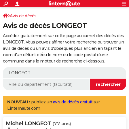
ACTUALITÉS
Connexion
S'inscrire
Avis de décès
Rechercher
Société
Education
Villes
Politique
Faits Divers
Monde
+
SPORT
Avis de décès LONGEOT
Football
Cyclisme
Forum
Coupe du monde 2026
Tennis
Rugby
CULTURE
Accédez gratuitement sur cette page au carnet des décès des
TNT
Cinéma
Musique
Programme TV
Streaming
Sorties cinéma
+
LONGEOT. Vous pouvez affiner votre recherche ou trouver un
FINANCE
avis de décès ou un avis d'obsèques plus ancien en tapant le
Impôts
Immobilier
Banque
Crédit
Retraite
Epargne
Risques naturels par ville
Assurance
AUTO
nom d'un défunt et/ou le nom ou le code postal d'une
commune dans le moteur de recherche ci-dessous.
Réserver un essai
Berlines
Forum auto
Essais
Citadines
SUV
+
HIGH-TECH
Meilleur smartphone
Ordinateurs
Guide high-tech
Mobiles
Internet
Jeux vidéo
+
BRICOLAGE
Aménagement intérieur
Cuisine
Jardinage
+
Forum
Extérieur
Salle de bains
Rangement
WEEK-END
Escapades
Expositions
Week-end nature
Guides de France
Patrimoine
Musées
+
LIFESTYLE
NOUVEAU :
publiez un
avis de décès gratuit
sur
Linternaute.com
Bien-être
Mode
+
Art de vivre
Loisirs
Modes de vie
SANTE
Michel LONGEOT
Guide de la santé
Médicaments
+
Alimentation
Maladies
Sommeil
(77 ans)
VOYAGE