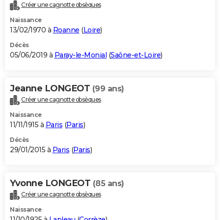
Créer une cagnotte obsèques
Naissance
13/02/1970 à
Roanne
(
Loire
)
Décès
05/06/2019 à
Paray-le-Monial
(
Saône-et-Loire
)
Jeanne LONGEOT
(99 ans)
Créer une cagnotte obsèques
Naissance
11/11/1915 à
Paris
(
Paris
)
Décès
29/01/2015 à
Paris
(
Paris
)
Yvonne LONGEOT
(85 ans)
Créer une cagnotte obsèques
Naissance
11/10/1925 à
Lapleau
(
Corrèze
)