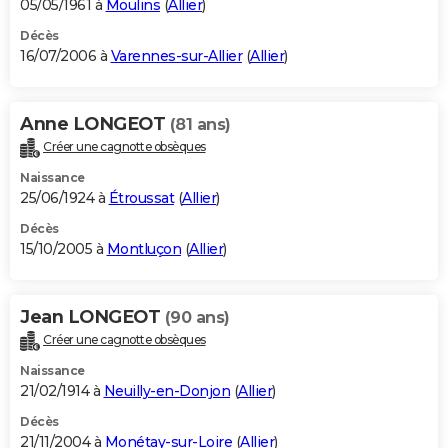
05/05/1961 à
Moulins
(
Allier
)
Décès
16/07/2006 à
Varennes-sur-Allier
(
Allier
)
Anne LONGEOT
(81 ans)
Créer une cagnotte obsèques
Naissance
25/06/1924 à
Étroussat
(
Allier
)
Décès
15/10/2005 à
Montluçon
(
Allier
)
Jean LONGEOT
(90 ans)
Créer une cagnotte obsèques
Naissance
21/02/1914 à
Neuilly-en-Donjon
(
Allier
)
Décès
21/11/2004 à
Monétay-sur-Loire
(
Allier
)