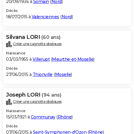
20/09/1936 à
Somain
(
Nord
)
Décès
18/07/2015 à
Valenciennes
(
Nord
)
Silvana LORI
(60 ans)
Créer une cagnotte obsèques
Naissance
03/03/1955 à
Villerupt
(
Meurthe-et-Moselle
)
Décès
27/06/2015 à
Thionville
(
Moselle
)
Joseph LORI
(94 ans)
Créer une cagnotte obsèques
Naissance
15/03/1921 à
Communay
(
Rhône
)
Décès
07/06/2015 à
Saint-Symphorien-d'Ozon
(
Rhône
)