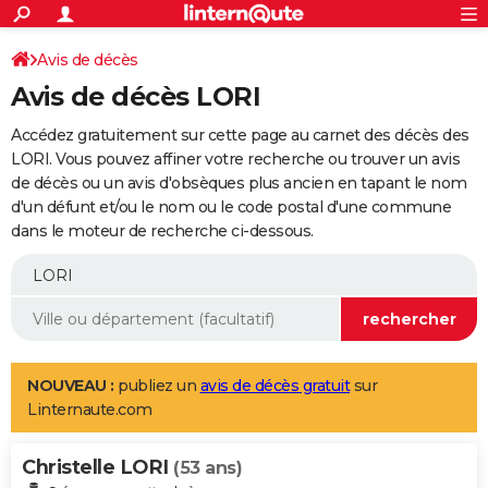
ACTUALITÉS
Connexion
S'inscrire
Avis de décès
Rechercher
Société
Education
Villes
Politique
Faits Divers
Monde
+
SPORT
Avis de décès LORI
Football
Cyclisme
Forum
Coupe du monde 2026
Tennis
Rugby
CULTURE
Accédez gratuitement sur cette page au carnet des décès des
TNT
Cinéma
Musique
Programme TV
Streaming
Sorties cinéma
+
LORI. Vous pouvez affiner votre recherche ou trouver un avis
FINANCE
de décès ou un avis d'obsèques plus ancien en tapant le nom
Impôts
Immobilier
Banque
Crédit
Retraite
Epargne
Risques naturels par ville
Assurance
AUTO
d'un défunt et/ou le nom ou le code postal d'une commune
dans le moteur de recherche ci-dessous.
Réserver un essai
Berlines
Forum auto
Essais
Citadines
SUV
+
HIGH-TECH
Meilleur smartphone
Ordinateurs
Guide high-tech
Mobiles
Internet
Jeux vidéo
+
BRICOLAGE
Aménagement intérieur
Cuisine
Jardinage
+
Forum
Extérieur
Salle de bains
Rangement
WEEK-END
Escapades
Expositions
Week-end nature
Guides de France
Patrimoine
Musées
+
LIFESTYLE
NOUVEAU :
publiez un
avis de décès gratuit
sur
Linternaute.com
Bien-être
Mode
+
Art de vivre
Loisirs
Modes de vie
SANTE
Christelle LORI
Guide de la santé
Médicaments
+
Alimentation
Maladies
Sommeil
(53 ans)
VOYAGE