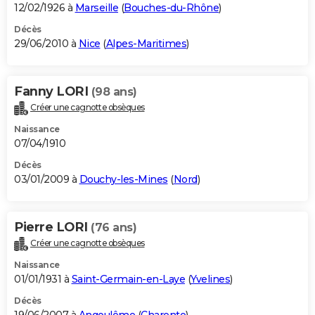
12/02/1926 à
Marseille
(
Bouches-du-Rhône
)
Décès
29/06/2010 à
Nice
(
Alpes-Maritimes
)
Fanny LORI
(98 ans)
Créer une cagnotte obsèques
Naissance
07/04/1910
Décès
03/01/2009 à
Douchy-les-Mines
(
Nord
)
Pierre LORI
(76 ans)
Créer une cagnotte obsèques
Naissance
01/01/1931 à
Saint-Germain-en-Laye
(
Yvelines
)
Décès