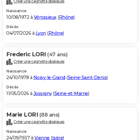
Créer une cagnotte obsèques
City break
Voyage de noces
Climat
Destinations
Voyage nature
Forum
+
PHOTO
Naissance
10/08/1972 à
Vénissieux
(
Rhône
)
GUIDES D'ACHAT
Décès
04/07/2026 à
Lyon
(
Rhône
)
BONS PLANS
CARTE DE VOEUX
Frederic LORI
(47 ans)
Carte Bonne année
Carte Pâques
Carte de Noël
Carte Saint-Valentin
Carte d'anniversaire
DICTIONNAIRE
Créer une cagnotte obsèques
Biographies
Expressions
Dictionnaire
Citations
Proverbes
PROGRAMME TV
Naissance
24/10/1978 à
Noisy-le-Grand
(
Seine-Saint-Denis
)
COPAINS D'AVANT
Décès
11/05/2026 à
Jossigny
(
Seine-et-Marne
)
Se connecter
Collèges
Universités
Service militaire
S'inscrire
Lycées
Primaires
Entreprises
Avis de recherche
AVIS DE DÉCÈS
FORUM
Marie LORI
(88 ans)
Lifestyle
Sport
Television
Cinema
Bricolage
Culture
Auto
Voyage
Créer une cagnotte obsèques
Naissance
24/09/1937 à
Vienne
(
Isère
)