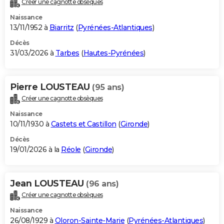
Créer une cagnotte obsèques
City break
Voyage de noces
Climat
Destinations
Voyage nature
Forum
+
PHOTO
Naissance
13/11/1952 à
Biarritz
(
Pyrénées-Atlantiques
)
GUIDES D'ACHAT
Décès
31/03/2026 à
Tarbes
(
Hautes-Pyrénées
)
BONS PLANS
CARTE DE VOEUX
Pierre LOUSTEAU
(95 ans)
Carte Bonne année
Carte Pâques
Carte de Noël
Carte Saint-Valentin
Carte d'anniversaire
DICTIONNAIRE
Créer une cagnotte obsèques
Biographies
Expressions
Dictionnaire
Citations
Proverbes
PROGRAMME TV
Naissance
10/11/1930 à
Castets et Castillon
(
Gironde
)
COPAINS D'AVANT
Décès
19/01/2026 à la
Réole
(
Gironde
)
Se connecter
Collèges
Universités
Service militaire
S'inscrire
Lycées
Primaires
Entreprises
Avis de recherche
AVIS DE DÉCÈS
FORUM
Jean LOUSTEAU
(96 ans)
Lifestyle
Sport
Television
Cinema
Bricolage
Culture
Auto
Voyage
Créer une cagnotte obsèques
Naissance
26/08/1929 à
Oloron-Sainte-Marie
(
Pyrénées-Atlantiques
)