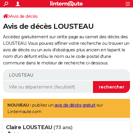
ACTUALITÉS
Connexion
S'inscrire
Avis de décès
Rechercher
Société
Education
Villes
Politique
Faits Divers
Monde
+
SPORT
Avis de décès LOUSTEAU
Football
Cyclisme
Forum
Coupe du monde 2026
Tennis
Rugby
CULTURE
Accédez gratuitement sur cette page au carnet des décès des
TNT
Cinéma
Musique
Programme TV
Streaming
Sorties cinéma
+
LOUSTEAU. Vous pouvez affiner votre recherche ou trouver un
FINANCE
avis de décès ou un avis d'obsèques plus ancien en tapant le
Impôts
Immobilier
Banque
Crédit
Retraite
Epargne
Risques naturels par ville
Assurance
AUTO
nom d'un défunt et/ou le nom ou le code postal d'une
commune dans le moteur de recherche ci-dessous.
Réserver un essai
Berlines
Forum auto
Essais
Citadines
SUV
+
HIGH-TECH
Meilleur smartphone
Ordinateurs
Guide high-tech
Mobiles
Internet
Jeux vidéo
+
BRICOLAGE
Aménagement intérieur
Cuisine
Jardinage
+
Forum
Extérieur
Salle de bains
Rangement
WEEK-END
Escapades
Expositions
Week-end nature
Guides de France
Patrimoine
Musées
+
LIFESTYLE
NOUVEAU :
publiez un
avis de décès gratuit
sur
Linternaute.com
Bien-être
Mode
+
Art de vivre
Loisirs
Modes de vie
SANTE
Claire LOUSTEAU
Guide de la santé
Médicaments
+
Alimentation
Maladies
Sommeil
(73 ans)
VOYAGE