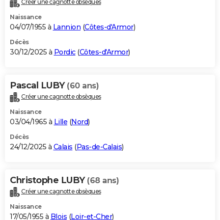
Créer une cagnotte obsèques
City break
Voyage de noces
Climat
Destinations
Voyage nature
Forum
+
PHOTO
Naissance
04/07/1955 à
Lannion
(
Côtes-d'Armor
)
GUIDES D'ACHAT
Décès
30/12/2025 à
Pordic
(
Côtes-d'Armor
)
BONS PLANS
CARTE DE VOEUX
Pascal LUBY
(60 ans)
Carte Bonne année
Carte Pâques
Carte de Noël
Carte Saint-Valentin
Carte d'anniversaire
DICTIONNAIRE
Créer une cagnotte obsèques
Biographies
Expressions
Dictionnaire
Citations
Proverbes
PROGRAMME TV
Naissance
03/04/1965 à
Lille
(
Nord
)
COPAINS D'AVANT
Décès
24/12/2025 à
Calais
(
Pas-de-Calais
)
Se connecter
Collèges
Universités
Service militaire
S'inscrire
Lycées
Primaires
Entreprises
Avis de recherche
AVIS DE DÉCÈS
FORUM
Christophe LUBY
(68 ans)
Lifestyle
Sport
Television
Cinema
Bricolage
Culture
Auto
Voyage
Créer une cagnotte obsèques
Naissance
17/05/1955 à
Blois
(
Loir-et-Cher
)