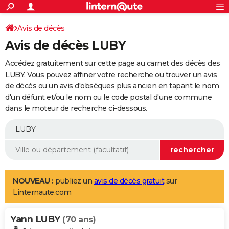
ACTUALITÉS
Connexion
S'inscrire
Avis de décès
Rechercher
Société
Education
Villes
Politique
Faits Divers
Monde
+
SPORT
Avis de décès LUBY
Football
Cyclisme
Forum
Coupe du monde 2026
Tennis
Rugby
CULTURE
Accédez gratuitement sur cette page au carnet des décès des
TNT
Cinéma
Musique
Programme TV
Streaming
Sorties cinéma
+
LUBY. Vous pouvez affiner votre recherche ou trouver un avis
FINANCE
de décès ou un avis d'obsèques plus ancien en tapant le nom
Impôts
Immobilier
Banque
Crédit
Retraite
Epargne
Risques naturels par ville
Assurance
AUTO
d'un défunt et/ou le nom ou le code postal d'une commune
dans le moteur de recherche ci-dessous.
Réserver un essai
Berlines
Forum auto
Essais
Citadines
SUV
+
HIGH-TECH
Meilleur smartphone
Ordinateurs
Guide high-tech
Mobiles
Internet
Jeux vidéo
+
BRICOLAGE
Aménagement intérieur
Cuisine
Jardinage
+
Forum
Extérieur
Salle de bains
Rangement
WEEK-END
Escapades
Expositions
Week-end nature
Guides de France
Patrimoine
Musées
+
LIFESTYLE
NOUVEAU :
publiez un
avis de décès gratuit
sur
Linternaute.com
Bien-être
Mode
+
Art de vivre
Loisirs
Modes de vie
SANTE
Yann LUBY
Guide de la santé
Médicaments
+
Alimentation
Maladies
Sommeil
(70 ans)
VOYAGE