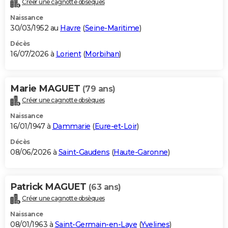
Créer une cagnotte obsèques
City break
Voyage de noces
Climat
Destinations
Voyage nature
Forum
+
PHOTO
Naissance
30/03/1952 au
Havre
(
Seine-Maritime
)
GUIDES D'ACHAT
Décès
16/07/2026 à
Lorient
(
Morbihan
)
BONS PLANS
CARTE DE VOEUX
Marie MAGUET
(79 ans)
Carte Bonne année
Carte Pâques
Carte de Noël
Carte Saint-Valentin
Carte d'anniversaire
DICTIONNAIRE
Créer une cagnotte obsèques
Biographies
Expressions
Dictionnaire
Citations
Proverbes
PROGRAMME TV
Naissance
16/01/1947 à
Dammarie
(
Eure-et-Loir
)
COPAINS D'AVANT
Décès
08/06/2026 à
Saint-Gaudens
(
Haute-Garonne
)
Se connecter
Collèges
Universités
Service militaire
S'inscrire
Lycées
Primaires
Entreprises
Avis de recherche
AVIS DE DÉCÈS
FORUM
Patrick MAGUET
(63 ans)
Lifestyle
Sport
Television
Cinema
Bricolage
Culture
Auto
Voyage
Créer une cagnotte obsèques
Naissance
08/01/1963 à
Saint-Germain-en-Laye
(
Yvelines
)