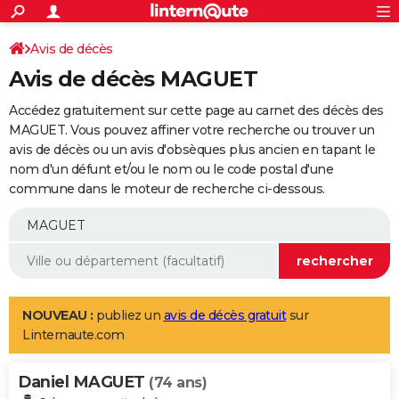
ACTUALITÉS
Connexion
S'inscrire
Avis de décès
Rechercher
Société
Education
Villes
Politique
Faits Divers
Monde
+
SPORT
Avis de décès MAGUET
Football
Cyclisme
Forum
Coupe du monde 2026
Tennis
Rugby
CULTURE
Accédez gratuitement sur cette page au carnet des décès des
TNT
Cinéma
Musique
Programme TV
Streaming
Sorties cinéma
+
MAGUET. Vous pouvez affiner votre recherche ou trouver un
FINANCE
avis de décès ou un avis d'obsèques plus ancien en tapant le
Impôts
Immobilier
Banque
Crédit
Retraite
Epargne
Risques naturels par ville
Assurance
AUTO
nom d'un défunt et/ou le nom ou le code postal d'une
commune dans le moteur de recherche ci-dessous.
Réserver un essai
Berlines
Forum auto
Essais
Citadines
SUV
+
HIGH-TECH
Meilleur smartphone
Ordinateurs
Guide high-tech
Mobiles
Internet
Jeux vidéo
+
BRICOLAGE
Aménagement intérieur
Cuisine
Jardinage
+
Forum
Extérieur
Salle de bains
Rangement
WEEK-END
Escapades
Expositions
Week-end nature
Guides de France
Patrimoine
Musées
+
LIFESTYLE
NOUVEAU :
publiez un
avis de décès gratuit
sur
Linternaute.com
Bien-être
Mode
+
Art de vivre
Loisirs
Modes de vie
SANTE
Daniel MAGUET
Guide de la santé
Médicaments
+
Alimentation
Maladies
Sommeil
(74 ans)
VOYAGE