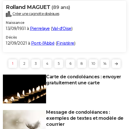
Rolland MAGUET
(89 ans)
Créer une cagnotte obsèques
Naissance
13/09/1931 à
Pierrelaye
(
Val-d'Oise
)
Décès
12/09/2021 à
Pont-l'Abbé
(
Finistère
)
1
2
3
4
5
6
8
10
14
Carte de condoléances : envoyer
gratuitement une carte
Message de condoléances :
exemples de textes et modèle de
courrier