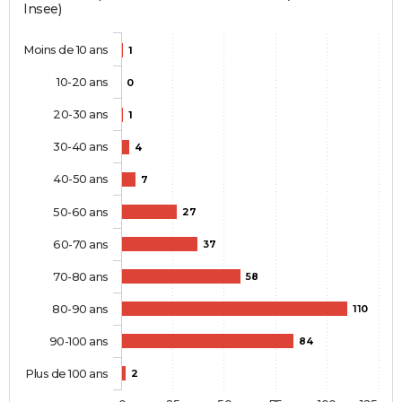
Insee)
Moins de 10 ans
1
10-20 ans
0
20-30 ans
1
30-40 ans
4
40-50 ans
7
50-60 ans
27
60-70 ans
37
70-80 ans
58
80-90 ans
110
90-100 ans
84
Plus de 100 ans
2