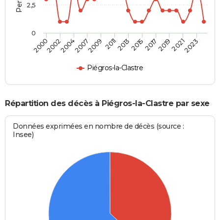
2,5
0
2004
2011
2017
2023
2000
2007
2013
2019
2002
2009
2015
2021
Piégros-la-Clastre
Répartition des décès à Piégros-la-Clastre par sexe
Données exprimées en nombre de décès (source :
Insee)