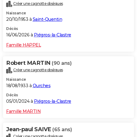
Créer une cagnotte obsèques
City break
Voyage de noces
Climat
Destinations
Voyage nature
Forum
+
PHOTO
Naissance
20/10/1953 à
Saint-Quentin
GUIDES D'ACHAT
Décès
BONS PLANS
16/06/2026 à
Piégros-la-Clastre
CARTE DE VOEUX
Famille HAPPEL
Carte Bonne année
Carte Pâques
Carte de Noël
Carte Saint-Valentin
Carte d'anniversaire
DICTIONNAIRE
Robert MARTIN
(90 ans)
Biographies
Expressions
Dictionnaire
Citations
Proverbes
PROGRAMME TV
Créer une cagnotte obsèques
Naissance
COPAINS D'AVANT
18/08/1933 à
Ourches
Se connecter
Collèges
Universités
Service militaire
S'inscrire
Lycées
Primaires
Entreprises
Avis de recherche
AVIS DE DÉCÈS
Décès
05/01/2024 à
Piégros-la-Clastre
FORUM
Famille MARTIN
Lifestyle
Sport
Television
Cinema
Bricolage
Culture
Auto
Voyage
Jean-paul SAIVE
(65 ans)
Créer une cagnotte obsèques