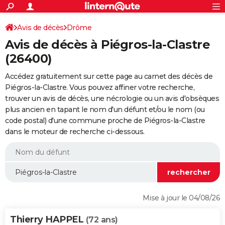
ACTUALITÉS
Connexion
S'inscrire
Avis de décès
Drôme
Rechercher
Société
Education
Villes
Politique
Faits Divers
Monde
+
SPORT
Avis de décès à Piégros-la-Clastre
Football
Cyclisme
Forum
Coupe du monde 2026
Tennis
Rugby
CULTURE
(26400)
TNT
Cinéma
Musique
Programme TV
Streaming
Sorties cinéma
+
FINANCE
Accédez gratuitement sur cette page au carnet des décès de
Piégros-la-Clastre. Vous pouvez affiner votre recherche,
Impôts
Immobilier
Banque
Crédit
Retraite
Epargne
Risques naturels par ville
Assurance
AUTO
trouver un avis de décès, une nécrologie ou un avis d'obsèques
plus ancien en tapant le nom d'un défunt et/ou le nom (ou
Réserver un essai
Berlines
Forum auto
Essais
Citadines
SUV
+
HIGH-TECH
code postal) d'une commune proche de Piégros-la-Clastre
dans le moteur de recherche ci-dessous.
Meilleur smartphone
Ordinateurs
Guide high-tech
Mobiles
Internet
Jeux vidéo
+
BRICOLAGE
Aménagement intérieur
Cuisine
Jardinage
+
Forum
Extérieur
Salle de bains
Rangement
WEEK-END
Escapades
Expositions
Week-end nature
Guides de France
Patrimoine
Musées
+
LIFESTYLE
Bien-être
Mode
+
Art de vivre
Loisirs
Modes de vie
SANTE
Mise à jour le 04/08/26
Guide de la santé
Médicaments
+
Alimentation
Maladies
Sommeil
VOYAGE
Thierry HAPPEL
(72 ans)