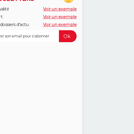
alité
Voir un exemple
rt
Voir un exemple
dossiers d'actu
Voir un exemple