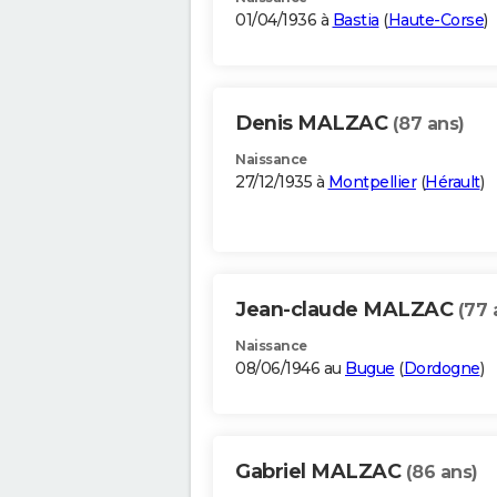
01/04/1936 à
Bastia
(
Haute-Corse
)
Denis MALZAC
(87 ans)
Naissance
27/12/1935 à
Montpellier
(
Hérault
)
Jean-claude MALZAC
(77 
Naissance
08/06/1946 au
Bugue
(
Dordogne
)
Gabriel MALZAC
(86 ans)