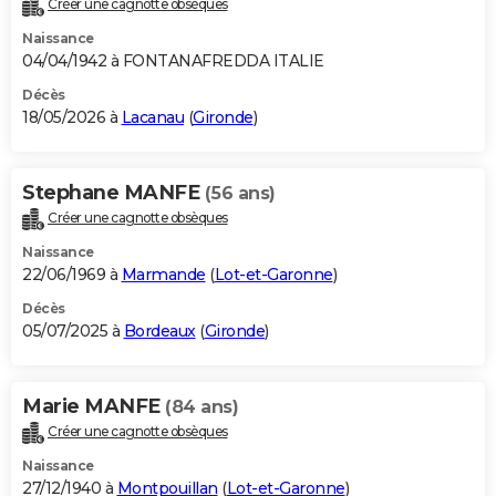
Créer une cagnotte obsèques
City break
Voyage de noces
Climat
Destinations
Voyage nature
Forum
+
PHOTO
Naissance
04/04/1942 à FONTANAFREDDA ITALIE
GUIDES D'ACHAT
Décès
18/05/2026 à
Lacanau
(
Gironde
)
BONS PLANS
CARTE DE VOEUX
Stephane MANFE
(56 ans)
Carte Bonne année
Carte Pâques
Carte de Noël
Carte Saint-Valentin
Carte d'anniversaire
DICTIONNAIRE
Créer une cagnotte obsèques
Biographies
Expressions
Dictionnaire
Citations
Proverbes
PROGRAMME TV
Naissance
22/06/1969 à
Marmande
(
Lot-et-Garonne
)
COPAINS D'AVANT
Décès
05/07/2025 à
Bordeaux
(
Gironde
)
Se connecter
Collèges
Universités
Service militaire
S'inscrire
Lycées
Primaires
Entreprises
Avis de recherche
AVIS DE DÉCÈS
FORUM
Marie MANFE
(84 ans)
Lifestyle
Sport
Television
Cinema
Bricolage
Culture
Auto
Voyage
Créer une cagnotte obsèques
Naissance
27/12/1940 à
Montpouillan
(
Lot-et-Garonne
)