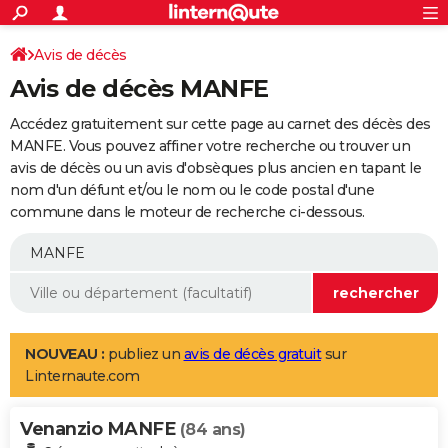
ACTUALITÉS
Connexion
S'inscrire
Avis de décès
Rechercher
Société
Education
Villes
Politique
Faits Divers
Monde
+
SPORT
Avis de décès MANFE
Football
Cyclisme
Forum
Coupe du monde 2026
Tennis
Rugby
CULTURE
Accédez gratuitement sur cette page au carnet des décès des
TNT
Cinéma
Musique
Programme TV
Streaming
Sorties cinéma
+
MANFE. Vous pouvez affiner votre recherche ou trouver un
FINANCE
avis de décès ou un avis d'obsèques plus ancien en tapant le
Impôts
Immobilier
Banque
Crédit
Retraite
Epargne
Risques naturels par ville
Assurance
AUTO
nom d'un défunt et/ou le nom ou le code postal d'une
commune dans le moteur de recherche ci-dessous.
Réserver un essai
Berlines
Forum auto
Essais
Citadines
SUV
+
HIGH-TECH
Meilleur smartphone
Ordinateurs
Guide high-tech
Mobiles
Internet
Jeux vidéo
+
BRICOLAGE
Aménagement intérieur
Cuisine
Jardinage
+
Forum
Extérieur
Salle de bains
Rangement
WEEK-END
Escapades
Expositions
Week-end nature
Guides de France
Patrimoine
Musées
+
LIFESTYLE
NOUVEAU :
publiez un
avis de décès gratuit
sur
Linternaute.com
Bien-être
Mode
+
Art de vivre
Loisirs
Modes de vie
SANTE
Venanzio MANFE
Guide de la santé
Médicaments
+
Alimentation
Maladies
Sommeil
(84 ans)
VOYAGE