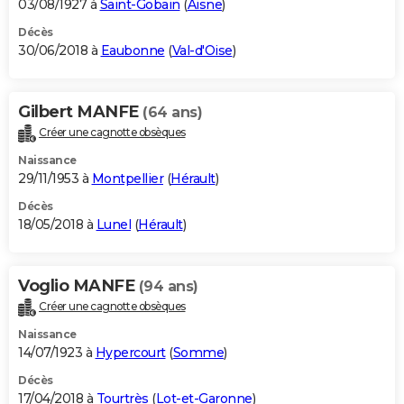
03/08/1927 à
Saint-Gobain
(
Aisne
)
Décès
30/06/2018 à
Eaubonne
(
Val-d'Oise
)
Gilbert MANFE
(64 ans)
Créer une cagnotte obsèques
Naissance
29/11/1953 à
Montpellier
(
Hérault
)
Décès
18/05/2018 à
Lunel
(
Hérault
)
Voglio MANFE
(94 ans)
Créer une cagnotte obsèques
Naissance
14/07/1923 à
Hypercourt
(
Somme
)
Décès
17/04/2018 à
Tourtrès
(
Lot-et-Garonne
)