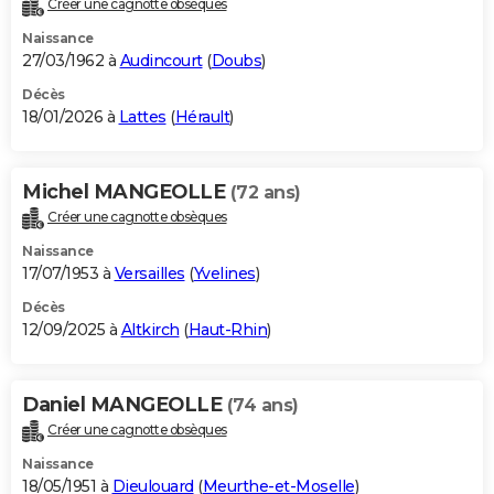
Créer une cagnotte obsèques
City break
Voyage de noces
Climat
Destinations
Voyage nature
Forum
+
PHOTO
Naissance
27/03/1962 à
Audincourt
(
Doubs
)
GUIDES D'ACHAT
Décès
18/01/2026 à
Lattes
(
Hérault
)
BONS PLANS
CARTE DE VOEUX
Michel MANGEOLLE
(72 ans)
Carte Bonne année
Carte Pâques
Carte de Noël
Carte Saint-Valentin
Carte d'anniversaire
DICTIONNAIRE
Créer une cagnotte obsèques
Biographies
Expressions
Dictionnaire
Citations
Proverbes
PROGRAMME TV
Naissance
17/07/1953 à
Versailles
(
Yvelines
)
COPAINS D'AVANT
Décès
12/09/2025 à
Altkirch
(
Haut-Rhin
)
Se connecter
Collèges
Universités
Service militaire
S'inscrire
Lycées
Primaires
Entreprises
Avis de recherche
AVIS DE DÉCÈS
FORUM
Daniel MANGEOLLE
(74 ans)
Lifestyle
Sport
Television
Cinema
Bricolage
Culture
Auto
Voyage
Créer une cagnotte obsèques
Naissance
18/05/1951 à
Dieulouard
(
Meurthe-et-Moselle
)