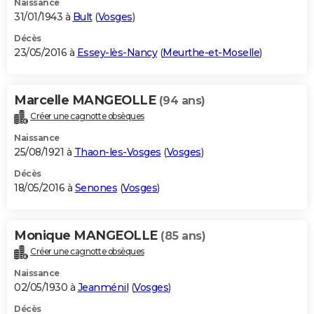
Naissance
31/01/1943 à
Bult
(
Vosges
)
Décès
23/05/2016 à
Essey-lès-Nancy
(
Meurthe-et-Moselle
)
Marcelle MANGEOLLE
(94 ans)
Créer une cagnotte obsèques
Naissance
25/08/1921 à
Thaon-les-Vosges
(
Vosges
)
Décès
18/05/2016 à
Senones
(
Vosges
)
Monique MANGEOLLE
(85 ans)
Créer une cagnotte obsèques
Naissance
02/05/1930 à
Jeanménil
(
Vosges
)
Décès