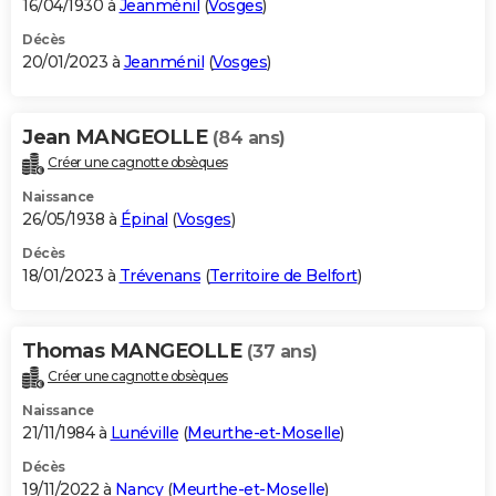
16/04/1930 à
Jeanménil
(
Vosges
)
Décès
20/01/2023 à
Jeanménil
(
Vosges
)
Jean MANGEOLLE
(84 ans)
Créer une cagnotte obsèques
Naissance
26/05/1938 à
Épinal
(
Vosges
)
Décès
18/01/2023 à
Trévenans
(
Territoire de Belfort
)
Thomas MANGEOLLE
(37 ans)
Créer une cagnotte obsèques
Naissance
21/11/1984 à
Lunéville
(
Meurthe-et-Moselle
)
Décès
19/11/2022 à
Nancy
(
Meurthe-et-Moselle
)