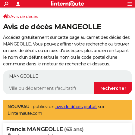
ACTUALITÉS
Connexion
S'inscrire
Avis de décès
Rechercher
Société
Education
Villes
Politique
Faits Divers
Monde
+
SPORT
Avis de décès MANGEOLLE
Football
Cyclisme
Forum
Coupe du monde 2026
Tennis
Rugby
CULTURE
Accédez gratuitement sur cette page au carnet des décès des
TNT
Cinéma
Musique
Programme TV
Streaming
Sorties cinéma
+
MANGEOLLE. Vous pouvez affiner votre recherche ou trouver
FINANCE
un avis de décès ou un avis d'obsèques plus ancien en tapant
Impôts
Immobilier
Banque
Crédit
Retraite
Epargne
Risques naturels par ville
Assurance
AUTO
le nom d'un défunt et/ou le nom ou le code postal d'une
commune dans le moteur de recherche ci-dessous.
Réserver un essai
Berlines
Forum auto
Essais
Citadines
SUV
+
HIGH-TECH
Meilleur smartphone
Ordinateurs
Guide high-tech
Mobiles
Internet
Jeux vidéo
+
BRICOLAGE
Aménagement intérieur
Cuisine
Jardinage
+
Forum
Extérieur
Salle de bains
Rangement
WEEK-END
Escapades
Expositions
Week-end nature
Guides de France
Patrimoine
Musées
+
LIFESTYLE
NOUVEAU :
publiez un
avis de décès gratuit
sur
Linternaute.com
Bien-être
Mode
+
Art de vivre
Loisirs
Modes de vie
SANTE
Francis MANGEOLLE
Guide de la santé
Médicaments
+
Alimentation
Maladies
Sommeil
(63 ans)
VOYAGE